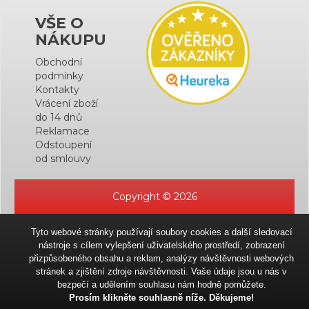
VŠE O
NÁKUPU
Obchodní
podmínky
Kontakty
Vrácení zboží
do 14 dnů
Reklamace
Odstoupení
od smlouvy
Copyright © 2026
Tyto webové stránky používají soubory cookies a další sledovací
nástroje s cílem vylepšení uživatelského prostředí, zobrazení
přizpůsobeného obsahu a reklam, analýzy návštěvnosti webových
stránek a zjištění zdroje návštěvnosti. Vaše údaje jsou u nás v
bezpečí a udělením souhlasu nám hodně pomůžete.
Prosím klikněte souhlasně níže. Děkujeme!