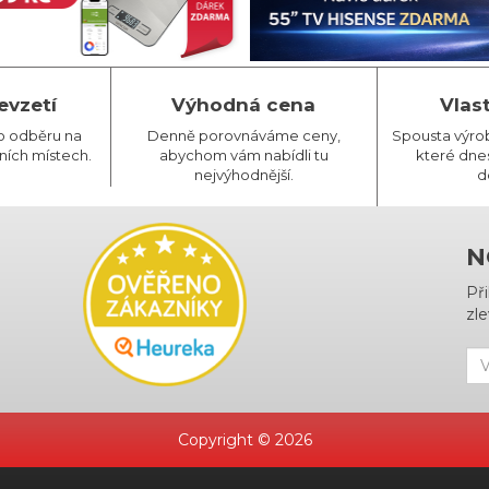
evzetí
Výhodná cena
Vlas
o odběru na
Denně porovnáváme ceny,
Spousta výro
ních místech.
abychom vám nabídli tu
které dnes
nejvýhodnější.
d
N
Př
zle
Copyright © 2026