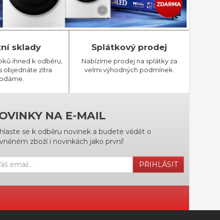
tní sklady
Splátkový prodej
bků ihned k odběru,
Nabízíme prodej na splátky za
 objednáte zítra
velmi výhodných podmínek.
odáme.
OVINKY NA E-MAIL
ihlaste se k odběru novinek a budete vědět o
vněném zboží i novinkách jako první!
PŘIHLÁSIT