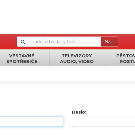
Najít
VESTAVNÉ
TELEVIZORY
PĚSTOV
SPOTŘEBIČE
AUDIO, VIDEO
ROSTL
Heslo: