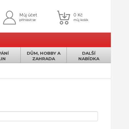
Můj účet
0 Kč
přihlásit se
můj košík
ÁNÍ
DŮM, HOBBY A
DALŠÍ
IN
ZAHRADA
NABÍDKA