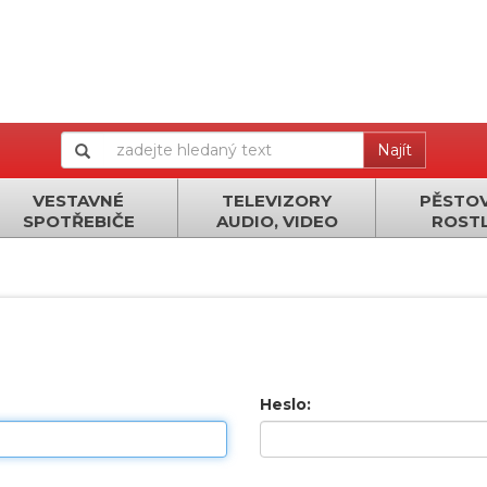
Najít
VESTAVNÉ
TELEVIZORY
PĚSTOV
SPOTŘEBIČE
AUDIO, VIDEO
ROSTL
Heslo: