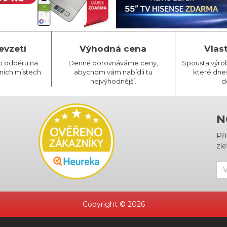
evzetí
Výhodná cena
Vlas
o odběru na
Denně porovnáváme ceny,
Spousta výro
ních místech.
abychom vám nabídli tu
které dnes
nejvýhodnější.
d
N
Př
zle
Copyright © 2026