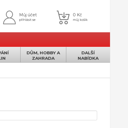
Můj účet
0 Kč
přihlásit se
můj košík
ÁNÍ
DŮM, HOBBY A
DALŠÍ
IN
ZAHRADA
NABÍDKA