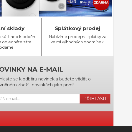
tní sklady
Splátkový prodej
bků ihned k odběru,
Nabízíme prodej na splátky za
 objednáte zítra
velmi výhodných podmínek.
odáme.
OVINKY NA E-MAIL
ihlaste se k odběru novinek a budete vědět o
vněném zboží i novinkách jako první!
PŘIHLÁSIT