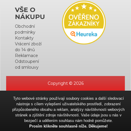
VŠE O
NÁKUPU
Obchodní
podmínky
Kontakty
Vrácení zboží
do 14 dnů
Reklamace
Odstoupení
od smlouvy
Copyright © 2026
Tyto webové stránky používají soubory cookies a další sledovací
nástroje s cílem vylepšení uživatelského prostředí, zobrazení
přizpůsobeného obsahu a reklam, analýzy návštěvnosti webových
stránek a zjištění zdroje návštěvnosti. Vaše údaje jsou u nás v
bezpečí a udělením souhlasu nám hodně pomůžete.
Prosím klikněte souhlasně níže. Děkujeme!