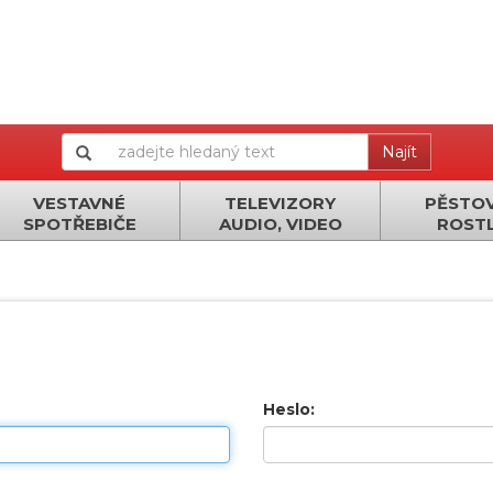
Najít
VESTAVNÉ
TELEVIZORY
PĚSTOV
SPOTŘEBIČE
AUDIO, VIDEO
ROSTL
Heslo: