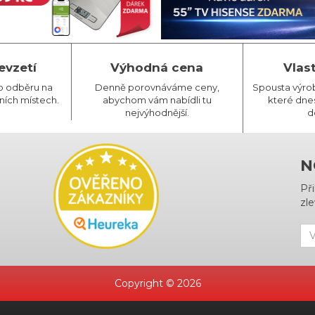
evzetí
Výhodná cena
Vlas
o odběru na
Denně porovnáváme ceny,
Spousta výro
ních místech.
abychom vám nabídli tu
které dnes
nejvýhodnější.
d
N
Př
zle
Copyright © 2026