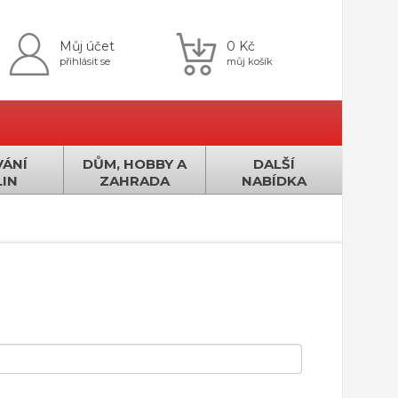
Můj účet
0 Kč
přihlásit se
můj košík
ÁNÍ
DŮM, HOBBY A
DALŠÍ
IN
ZAHRADA
NABÍDKA