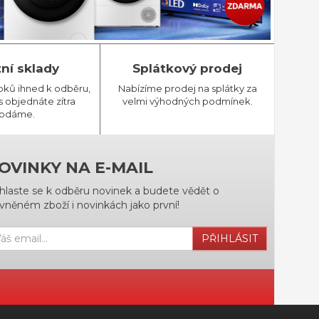
tní sklady
Splátkový prodej
bků ihned k odběru,
Nabízíme prodej na splátky za
 objednáte zítra
velmi výhodných podmínek.
odáme.
OVINKY NA E-MAIL
ihlaste se k odběru novinek a budete vědět o
vněném zboží i novinkách jako první!
PŘIHLÁSIT