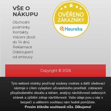
VŠE O
NÁKUPU
Obchodní
podmínky
Kontakty
Vrácení zboží
do 14 dnů
Reklamace
Odstoupení
od smlouvy
Copyright © 2026
Tyto webové stránky používají soubory cookies a další sledovací
nástroje s cílem vylepšení uživatelského prostředí, zobrazení
přizpůsobeného obsahu a reklam, analýzy návštěvnosti webových
stránek a zjištění zdroje návštěvnosti. Vaše údaje jsou u nás v
bezpečí a udělením souhlasu nám hodně pomůžete.
Prosím klikněte souhlasně níže. Děkujeme!