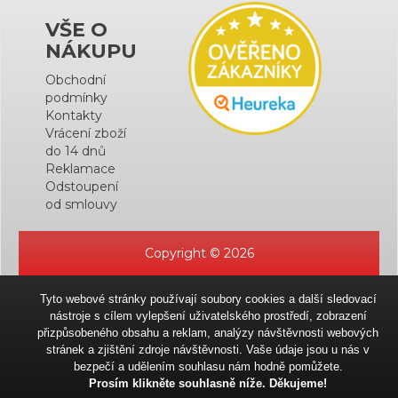
VŠE O
NÁKUPU
Obchodní
podmínky
Kontakty
Vrácení zboží
do 14 dnů
Reklamace
Odstoupení
od smlouvy
Copyright © 2026
Tyto webové stránky používají soubory cookies a další sledovací
nástroje s cílem vylepšení uživatelského prostředí, zobrazení
přizpůsobeného obsahu a reklam, analýzy návštěvnosti webových
stránek a zjištění zdroje návštěvnosti. Vaše údaje jsou u nás v
bezpečí a udělením souhlasu nám hodně pomůžete.
Prosím klikněte souhlasně níže. Děkujeme!