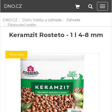
DNO.CZ
Navi
DNO.CZ
Dům, hobby a zahrada
Zahrada
Pěstování rostlin
Keramzit Rosteto - 1 l 4-8 mm
Novinka