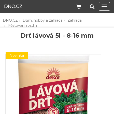
DNO.CZ
Navi
DNO.CZ
Dům, hobby a zahrada
Zahrada
Pěstování rostlin
Drť lávová 5l - 8-16 mm
Novinka