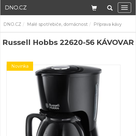
DNO.CZ
Navi
DNO.CZ
Malé spotřebiče, domácnost
Příprava kávy
Russell Hobbs 22620-56 KÁVOVAR
Novinka