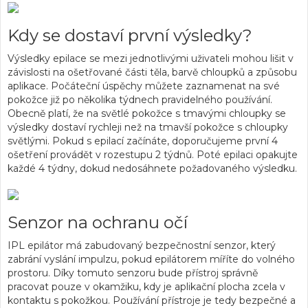
Kdy se dostaví první výsledky?
Výsledky epilace se mezi jednotlivými uživateli mohou lišit v
závislosti na ošetřované části těla, barvě chloupků a způsobu
aplikace. Počáteční úspěchy můžete zaznamenat na své
pokožce již po několika týdnech pravidelného používání.
Obecně platí, že na světlé pokožce s tmavými chloupky se
výsledky dostaví rychleji než na tmavší pokožce s chloupky
světlými. Pokud s epilací začínáte, doporučujeme první 4
ošetření provádět v rozestupu 2 týdnů. Poté epilaci opakujte
každé 4 týdny, dokud nedosáhnete požadovaného výsledku.
Senzor na ochranu očí
IPL epilátor má zabudovaný bezpečnostní senzor, který
zabrání vyslání impulzu, pokud epilátorem míříte do volného
prostoru. Díky tomuto senzoru bude přístroj správně
pracovat pouze v okamžiku, kdy je aplikační plocha zcela v
kontaktu s pokožkou. Používání přístroje je tedy bezpečné a