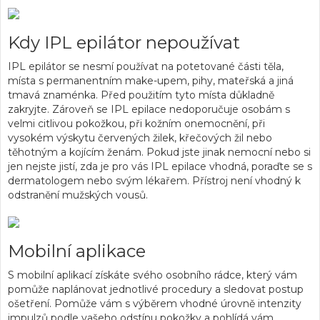
Kdy IPL epilátor nepoužívat
IPL epilátor se nesmí používat na potetované části těla,
místa s permanentním make-upem, pihy, mateřská a jiná
tmavá znaménka. Před použitím tyto místa důkladně
zakryjte. Zároveň se IPL epilace nedoporučuje osobám s
velmi citlivou pokožkou, při kožním onemocnění, při
vysokém výskytu červených žilek, křečových žil nebo
těhotným a kojícím ženám. Pokud jste jinak nemocní nebo si
jen nejste jistí, zda je pro vás IPL epilace vhodná, poraďte se s
dermatologem nebo svým lékařem. Přístroj není vhodný k
odstranění mužských vousů.
Mobilní aplikace
S mobilní aplikací získáte svého osobního rádce, který vám
pomůže naplánovat jednotlivé procedury a sledovat postup
ošetření. Pomůže vám s výběrem vhodné úrovně intenzity
impulzů podle vašeho odstínu pokožky a pohlídá vám