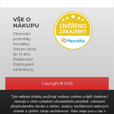
VŠE O
NÁKUPU
Obchodní
podmínky
Kontakty
Vrácení zboží
do 14 dnů
Reklamace
Odstoupení
od smlouvy
Copyright © 2026
Tyto webové stránky používají soubory cookies a další sledovací
nástroje s cílem vylepšení uživatelského prostředí, zobrazení
přizpůsobeného obsahu a reklam, analýzy návštěvnosti webových
stránek a zjištění zdroje návštěvnosti. Vaše údaje jsou u nás v