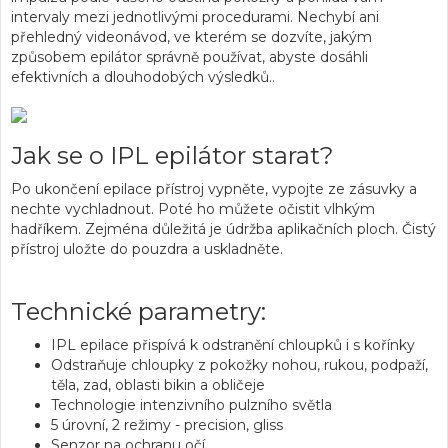
intervaly mezi jednotlivými procedurami. Nechybí ani
přehledný videonávod, ve kterém se dozvíte, jakým
způsobem epilátor správně používat, abyste dosáhli
efektivních a dlouhodobých výsledků..
Jak se o IPL epilátor starat?
Po ukončení epilace přístroj vypněte, vypojte ze zásuvky a
nechte vychladnout. Poté ho můžete očistit vlhkým
hadříkem. Zejména důležitá je údržba aplikačních ploch. Čistý
přístroj uložte do pouzdra a uskladněte.
Technické parametry:
IPL epilace přispívá k odstranění chloupků i s kořínky
Odstraňuje chloupky z pokožky nohou, rukou, podpaží,
těla, zad, oblasti bikin a obličeje
Technologie intenzivního pulzního světla
5 úrovní, 2 režimy - precision, gliss
Senzor na ochranu očí