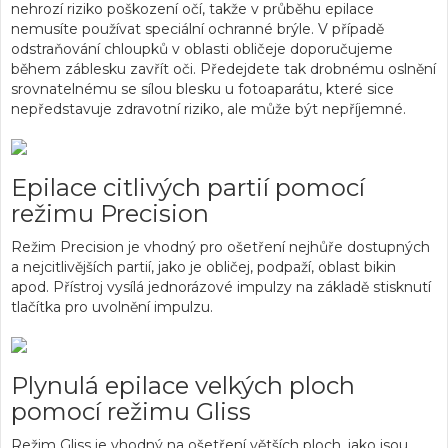
nehrozí riziko poškození očí, takže v průběhu epilace
nemusíte používat speciální ochranné brýle. V případě
odstraňování chloupků v oblasti obličeje doporučujeme
během záblesku zavřít oči. Předejdete tak drobnému oslnění
srovnatelnému se sílou blesku u fotoaparátu, které sice
nepředstavuje zdravotní riziko, ale může být nepříjemné.
Epilace citlivých partií pomocí
režimu Precision
Režim Precision je vhodný pro ošetření nejhůře dostupných
a nejcitlivějších partií, jako je obličej, podpaží, oblast bikin
apod. Přístroj vysílá jednorázové impulzy na základě stisknutí
tlačítka pro uvolnění impulzu.
Plynulá epilace velkých ploch
pomocí režimu Gliss
Režim Gliss je vhodný na ošetření větších ploch, jako jsou