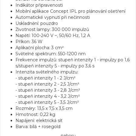
Indikátor připravenosti
Mobilní aplikace Concept IPL pro plánování ošetření
Automatické vypnutí při nečinnosti
Uskladnění: pouzdro
Životnost lampy: 300 000 impulzů
Napětí: 100-240 V ~, 50/60 Hz, 1,2 A
Příkon: 36 W
Aplikační plocha: 3 cm²
Světelné spektrum: 550-1200 nm
Frekvence impulzů: stupeň intenzity 1 - impulzy po 1,6
s/stupeň intenzity 5 - impulzy po 3,6 s
Intenzita světelného impulzu:
- stupeň intenzity 1 - 2 J/cm²
- stupeň intenzity 2 - 2,5 J/cm²
- stupeň intenzity 3 - 2,8 J/cm²
- stupeň intenzity 4 - 3,2 J/cm²
- stupeň intenzity 5 - 3,5 J/cm²
Rozměry: 13,5 x 7,5 x 3,5 cm
Hmotnost: 0,22 kg
Napájení: elektrická síť
Barva: bílá + rosegold
nahoru