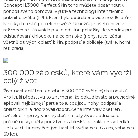
Concept IL3000 Perfect Skin toho můžete dosáhnout v
pohodlí svého domova. Využívá technologii intenzivního
pulzního světla (IPL), která byla podrobena více než 15 letům
klinických testů po celém světě. Umožňuje ošetření ve 2
režimech a 5 úrovních podle odstínu pokožky. Je vhodný pro
odstraňování chloupků na celém těle (nohy, ruce, záda)
včetně citlivých oblastí bikin, podpaží a obličeje (tváře, horní
ret, brada).
300 000 záblesků, které vám vydrží
celý život
Životnost epilátoru dosahuje 300 000 světelných impulzů.
Pro lepší představu to znamená, že pokud byste si pravidelně
epilovali nejběžnější partie těla, což jsou nohy, podpaží a
oblast bikin, a dodržovali doporučené intervaly ošetření,
světelné impulzy vám vystačí na celý život. Jedná se o
průměrné výpočty použitých záblesků na základě výsledků
testovací skupiny žen (velikost M, výška cca 165 cm, váha cca
60 kg).