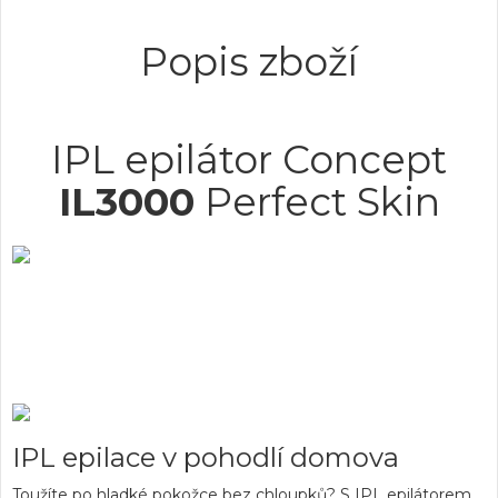
Popis zboží
IPL epilátor Concept
IL3000
Perfect Skin
Profesionální IPL technologie
Mobilní aplikace
300 000 impulzů
IPL epilace v pohodlí domova
Toužíte po hladké pokožce bez chloupků? S IPL epilátorem