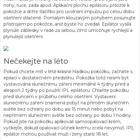
nohy, ruce, záda apod. Aplikační plochu epilátoru přiložte k
pokožce a držte tlačítko pro uvolnění impulzu po celou dobu
ošetření stlačené. Pomalým klouzavým pohybem posunujte
přístrojem po pokožce, aniž byste ho zvedali. Epilátor vysílá
plynulé záblesky v řadě za sebou, čímž umožňuje rychlejší a
plynulejší ošetření.
Nečekejte na léto
Pokud chcete mít v létě krásně hladkou pokožku, začněte s
epilací v dostatečném předstihu. Pokožka totiž nesmí být
vystavována slunečnímu záření minimálně 4 týdny před a
alespoň 2 týdny po použití IPL epilátoru. Chraňte pokožku
před sluncem v průběhu celého ošetření. Vystavení
slunečnímu záření znamená pobyt na přímém slunečním
světle bez ochrany po dobu asi 15 minut nebo pobyt na
nepřímém slunečním světle bez ochrany po dobu 1 hodiny.
Pokud jste na pokožku aplikovali samoopalovací krém,
vyčkejte, dokud opalovací účinek krému zcela nevymizí. IPL
epilátor mohou používat muži i ženy starší 18 let.