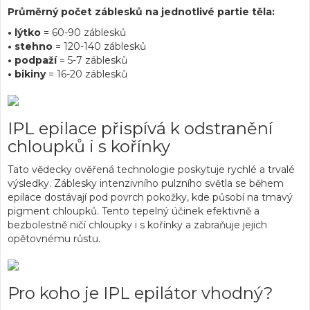
Průměrný počet záblesků na jednotlivé partie těla:
• lýtko
= 60-90 záblesků
• stehno
= 120-140 záblesků
• podpaží
= 5-7 záblesků
• bikiny
= 16-20 záblesků
IPL epilace přispívá k odstranění
chloupků i s kořínky
Tato vědecky ověřená technologie poskytuje rychlé a trvalé
výsledky. Záblesky intenzivního pulzního světla se během
epilace dostávají pod povrch pokožky, kde působí na tmavý
pigment chloupků. Tento tepelný účinek efektivně a
bezbolestně ničí chloupky i s kořínky a zabraňuje jejich
opětovnému růstu.
Pro koho je IPL epilátor vhodný?