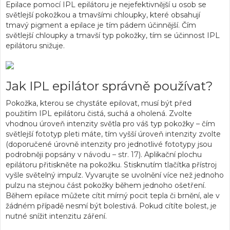
Epilace pomocí IPL epilátoru je nejefektivnější u osob se
světlejší pokožkou a tmavšími chloupky, které obsahují
tmavý pigment a epilace je tím pádem účinnější. Čím
světlejší chloupky a tmavší typ pokožky, tím se účinnost IPL
epilátoru snižuje.
Jak IPL epilátor správně používat?
Pokožka, kterou se chystáte epilovat, musí být před
použitím IPL epilátoru čistá, suchá a oholená. Zvolte
vhodnou úroveň intenzity světla pro váš typ pokožky – čím
světlejší fototyp pleti máte, tím vyšší úroveň intenzity zvolte
(doporučené úrovně intenzity pro jednotlivé fototypy jsou
podrobněji popsány v
návodu – str. 17
). Aplikační plochu
epilátoru přitiskněte na pokožku. Stisknutím tlačítka přístroj
vyšle světelný impulz. Vyvarujte se uvolnění více než jednoho
pulzu na stejnou část pokožky během jednoho ošetření.
Během epilace můžete cítit mírný pocit tepla či brnění, ale v
žádném případě nesmí být bolestivá. Pokud cítíte bolest, je
nutné snížit intenzitu záření.