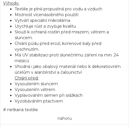
Výhody:
Textilie je plně propustná pro vodu a vzduch
Možnost vícenásobného použití
Vytváří speciální mikroklima
Urychluje růst a zvyšuje kvalitu
Slouží k ochraně rostlin před mrazem, větrem a
sluncem.
Chrání půdu před erozí, kořenové baly před
vyschnutím.
Má UV stabilizaci proti slunečnímu záření na min. 24
měsíců
Vhodná i jako obalový materiál nebo k dekoratiovním
účelům v aranžérství a čalounictví
Chrání před:
Vysoušením sluncem
Vysoušením větrem
Vyplavováním semen při srážkách
Vyzobáváním ptactvem
# netkaná textilie
nahoru