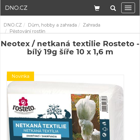
DNO.CZ
Navi
DNO.CZ
Dům, hobby a zahrada
Zahrada
Pěstování rostlin
Neotex / netkaná textilie Rosteto -
bílý 19g šíře 10 x 1,6 m
Novinka