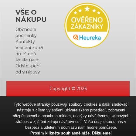
VŠE O
NÁKUPU
Obchodní
podmínky
Kontakty
Vrácení zboží
do 14 dnů
Reklamace
Odstoupení
od smlouvy
Copyright © 2026
Tyto webové stránky používají soubory cookies a další sledovací
nástroje s cílem vylepšení uživatelského prostředí, zobrazení
přizpůsobeného obsahu a reklam, analýzy návštěvnosti webových
stránek a zjištění zdroje návštěvnosti. Vaše údaje jsou u nás v
bezpečí a udělením souhlasu nám hodně pomůžete.
Prosím klikněte souhlasně níže. Děkujeme!