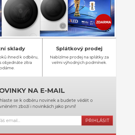
tní sklady
Splátkový prodej
bků ihned k odběru,
Nabízíme prodej na splátky za
 objednáte zítra
velmi výhodných podmínek.
odáme.
OVINKY NA E-MAIL
ihlaste se k odběru novinek a budete vědět o
vněném zboží i novinkách jako první!
PŘIHLÁSIT