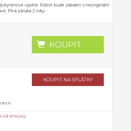
polystyrenové výplně. Robot bude zabalen s neoriginální
avě. Plná záruka 2 roky.
KOUPIT
KOUPIT
NA SPLÁTKY
19,80 %
í od smlouvy