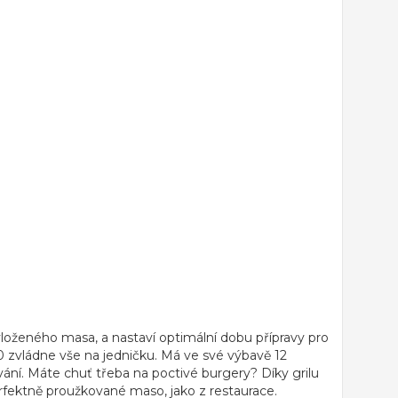
loženého masa, a nastaví optimální dobu přípravy
pro
0 zvládne vše na jedničku. Má ve své výbavě 12
vání. Máte chuť třeba na poctivé burgery? Díky grilu
rfektně proužkované maso, jako z restaurace.