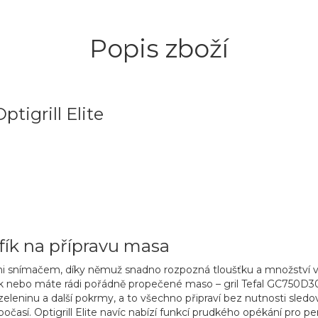
Popis zboží
tigrill Elite
fík na přípravu masa
mi snímačem,
díky němuž snadno
rozpozná tloušťku a množství v
ak
nebo máte rádi
pořádně propečené maso
– gril Tefal GC750D3
zeleninu
a další pokrmy, a to všechno připraví bez nutnosti sledo
así. Optigrill Elite navíc nabízí
funkcí prudkého opékání
pro pe