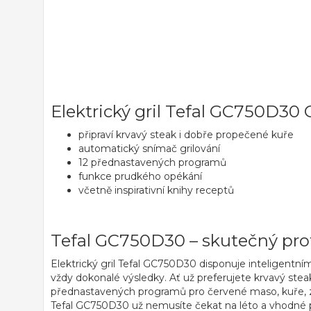
Elektrický gril Tefal GC750D30 Op
připraví krvavý steak i dobře propečené kuře
automatický snímač grilování
12 přednastavených programů
funkce prudkého opékání
včetně inspirativní knihy receptů
Tefal GC750D30 – skutečný pro
Elektrický gril Tefal GC750D30 disponuje
inteligentní
vždy dokonalé výsledky. Ať už preferujete
krvavý ste
přednastavených programů pro
červené maso, kuře, 
Tefal GC750D30 už nemusíte čekat na léto a vhodné poč