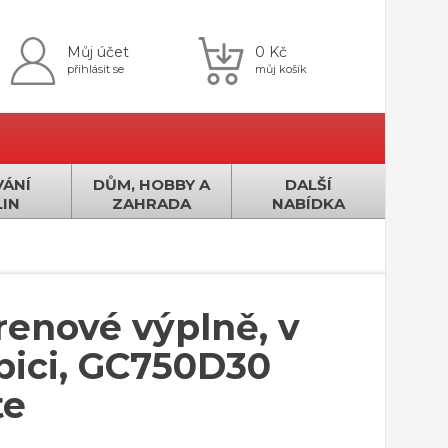
Můj účet
0 Kč
přihlásit se
můj košík
ÁNÍ
DŮM, HOBBY A
DALŠÍ
IN
ZAHRADA
NABÍDKA
renové výplně, v
abici, GC750D30
te