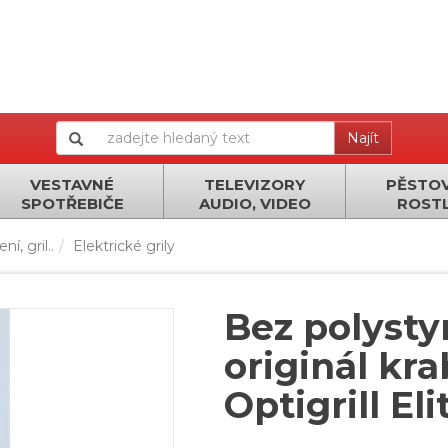
Najít
VESTAVNÉ
TELEVIZORY
PĚSTOV
SPOTŘEBIČE
AUDIO, VIDEO
ROSTL
í, gril..
Elektrické grily
Bez polysty
originál kr
Optigrill Eli