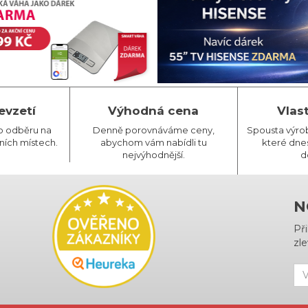
evzetí
Výhodná cena
Vlas
o odběru na
Denně porovnáváme ceny,
Spousta výro
ních místech.
abychom vám nabídli tu
které dnes
nejvýhodnější.
d
N
Př
zle