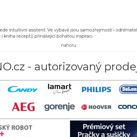
vede
intuitivní asistent.
Ve výbavě jsou samozřejmostí i
odnímatel
 i
kniha receptů
přinášející bohatou inspiraci.
nahoru
O.cz - autorizovaný prode