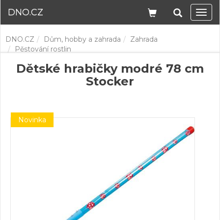
DNO.CZ
Navi
DNO.CZ
Dům, hobby a zahrada
Zahrada
Pěstování rostlin
Dětské hrabičky modré 78 cm
Stocker
Novinka