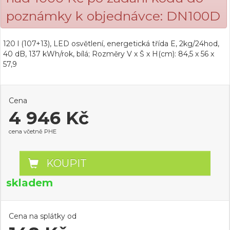
poznámky k objednávce: DN100D
120 l (107+13), LED osvětlení, energetická třída E, 2kg/24hod,
40 dB, 137 kWh/rok, bílá; Rozměry V x Š x H(cm): 84,5 x 56 x
57,9
Cena
4 946 Kč
cena včetně PHE
KOUPIT
skladem
Cena na splátky od