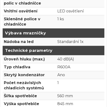
polic v chladničce
Vnitřní osvětlení
LED osvětlení
Skleněné police v
1 ks
chladničce
Výbava mrazničky
Nádoba na led
Standardní 1x
Technické parametry
Úroveň hluku (max.)
40 dB(A)
Typ chladiva
R600A
Skrytý kondenzátor
Ano
Počet nezávislých
1
chladicích systémů
Šířka spotřebiče
560 mm
Výška spotřebiče
845 mm