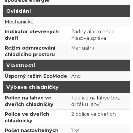
spotřeba energie
Ovládání
Mechanické
Indikátor otevřených
Žádný alarm nebo
dveří
hlasová zpráva
Režim odmrazování
Manuální
chladicího prostoru
Vlastnosti
Úsporný režim EcoMode
Ano
Výbava chladničky
Police na lahve ve
1 police na láhve bez
dveřích chladničky
držáku lahví
Police ve dveřích
2 police ve dveřích
chladničky
Počet nastavitelných
1 ks