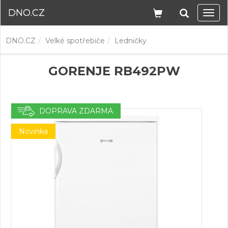
DNO.CZ
Navi
DNO.CZ
Velké spotřebiče
Ledničky
GORENJE RB492PW
DOPRAVA ZDARMA
Novinka