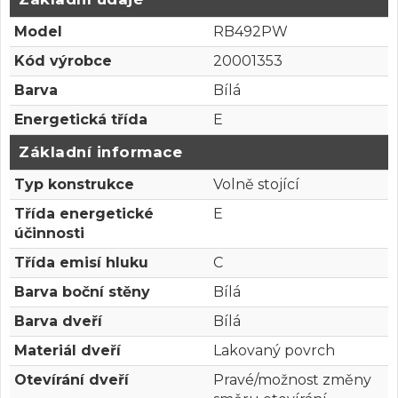
Model
RB492PW
Kód výrobce
20001353
Barva
Bílá
Energetická třída
E
Základní informace
Typ konstrukce
Volně stojící
Třída energetické
E
účinnosti
Třída emisí hluku
C
Barva boční stěny
Bílá
Barva dveří
Bílá
Materiál dveří
Lakovaný povrch
Otevírání dveří
Pravé/možnost změny