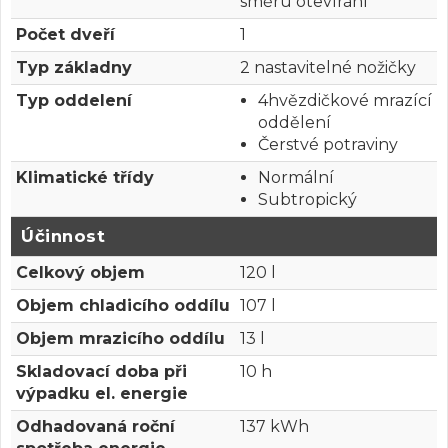
směru otevírání
Počet dveří
1
Typ základny
2 nastavitelné nožičky
Typ oddelení
4hvězdičkové mrazící
oddělení
Čerstvé potraviny
Klimatické třídy
Normální
Subtropický
Účinnost
Celkový objem
120 l
Objem chladicího oddílu
107 l
Objem mrazicího oddílu
13 l
Skladovací doba při
10 h
výpadku el. energie
Odhadovaná roční
137 kWh