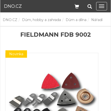
DNO.CZ
Navi
DNO.CZ
Dům, hobby a zahrada
Dům a dílna
Nářadí
FIELDMANN FDB 9002
Novinka