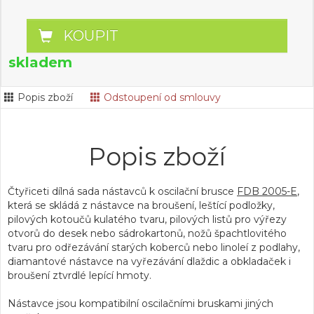
KOUPIT
skladem
Popis zboží
Odstoupení od smlouvy
Popis zboží
Čtyřiceti dílná sada nástavců k oscilační brusce
FDB 2005-E
,
která se skládá z nástavce na broušení, leštící podložky,
pilových kotoučů kulatého tvaru, pilových listů pro výřezy
otvorů do desek nebo sádrokartonů, nožů špachtlovitého
tvaru pro odřezávání starých koberců nebo linoleí z podlahy,
diamantové nástavce na vyřezávání dlaždic a obkladaček i
broušení ztvrdlé lepící hmoty.
Nástavce jsou kompatibilní oscilačními bruskami jiných