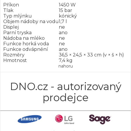
Příkon
1450 W
Tlak
15 bar
Typ mlýnku
kónický
Objem nádoby na vodu
1,7 l
Displej
ne
Parní tryska
ano
Nádoba na mléko
ne
Funkce horká voda
ne
Funkce odvápnění
ano
Rozměry
36,5 × 24,5 × 33 cm (v × š × h)
Hmotnost
7,4 kg
nahoru
DNO.cz - autorizovaný
prodejce