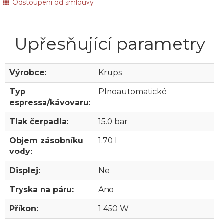
Odstoupení od smlouvy
Upřesňující parametry
Výrobce:
Krups
Typ
Plnoautomatické
espressa/kávovaru:
Tlak čerpadla:
15.0 bar
Objem zásobníku
1.70 l
vody:
Displej:
Ne
Tryska na páru:
Ano
Příkon:
1 450 W