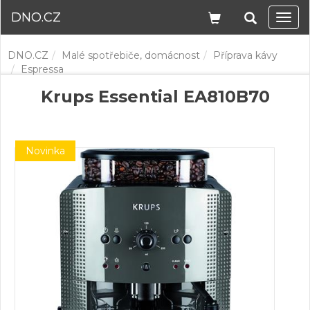
DNO.CZ
Navi
DNO.CZ
Malé spotřebiče, domácnost
Příprava kávy
Espressa
Krups Essential EA810B70
Novinka