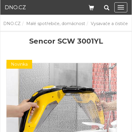
DNO.CZ
Navi
DNO.CZ
Malé spotřebiče, domácnost
Vysavače a čističe
Sencor SCW 3001YL
Novinka