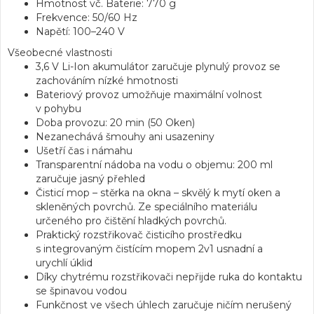
Hmotnost vč. Baterie:
770 g
Frekvence:
50/60 Hz
Napětí:
100–240 V
Všeobecné vlastnosti
3,6 V Li-Ion akumulátor zaručuje plynulý provoz se
zachováním nízké hmotnosti
Bateriový provoz umožňuje maximální volnost
v pohybu
Doba provozu: 20 min (50 Oken)
Nezanechává šmouhy ani usazeniny
Ušetří čas i námahu
Transparentní nádoba na vodu o objemu: 200 ml
zaručuje jasný přehled
Čisticí mop – stěrka na okna – skvělý k mytí oken a
skleněných povrchů. Ze speciálního materiálu
určeného pro čištění hladkých povrchů.
Praktický rozstřikovač čisticího prostředku
s integrovaným čistícím mopem 2v1 usnadní a
urychlí úklid
Díky chytrému rozstřikovači nepřijde ruka do kontaktu
se špinavou vodou
Funkčnost ve všech úhlech zaručuje ničím nerušený