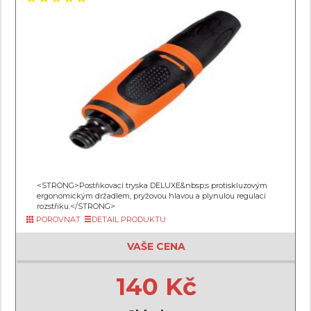
<STRONG>Postřikovací tryska DELUXE&nbsp;s protiskluzovým
ergonomickým držadlem, pryžovou hlavou a plynulou regulací
rozstřiku.</STRONG>
POROVNAT
DETAIL PRODUKTU
VAŠE CENA
140 Kč