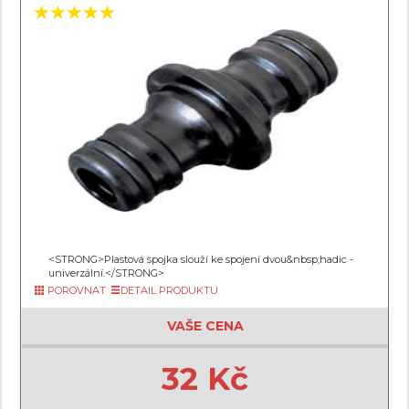
<STRONG>Plastová spojka slouží ke spojení dvou&nbsp;hadic -
univerzální.</STRONG>
POROVNAT
DETAIL PRODUKTU
VAŠE CENA
32 Kč