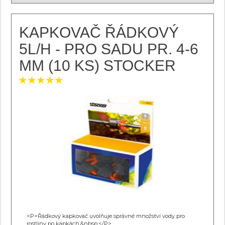
KAPKOVAČ ŘÁDKOVÝ
5L/H - PRO SADU PR. 4-6
MM (10 KS) STOCKER
<P>Řádkový kapkovač uvolňuje správné množství vody pro
rostliny po kapkách.&nbsp;</P>