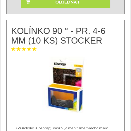
OBJEDNAT
KOLÍNKO 90 ° - PR. 4-6
MM (10 KS) STOCKER
<P>Kolínko 90 °&nbsp; umožňuje měnit směr vašeho mikro