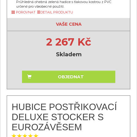
Průhledná ohebná zelená hadice s tlakovou kostrou z PVC
určené pro všeobecné použití.
POROVNAT
DETAIL PRODUKTU
VAŠE CENA
2 267 Kč
Skladem
OBJEDNAT
HUBICE POSTŘIKOVACÍ
DELUXE STOCKER S
EUROZÁVĚSEM