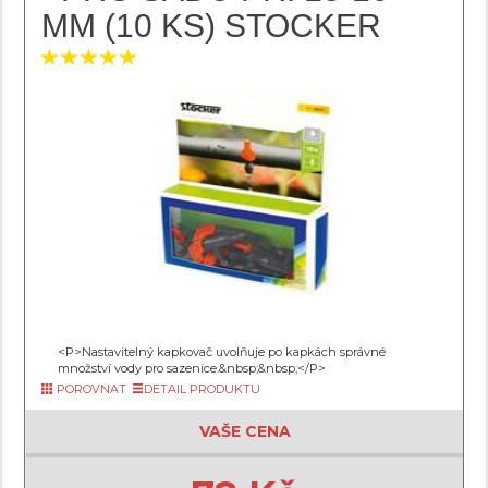
MM (10 KS) STOCKER
<P>Nastavitelný kapkovač uvolňuje po kapkách správné
množství vody pro sazenice.&nbsp;&nbsp;</P>
POROVNAT
DETAIL PRODUKTU
VAŠE CENA