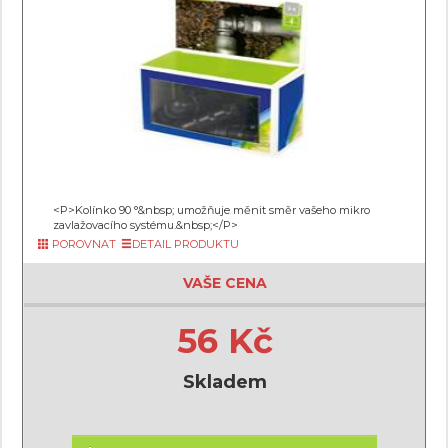
<P>Kolínko 90 °&nbsp; umožňuje měnit směr vašeho mikro
zavlažovacího systému.&nbsp;</P>
POROVNAT
DETAIL PRODUKTU
VAŠE CENA
56 Kč
Skladem