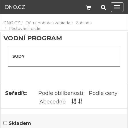
DNO.CZ
Navi
DNO.CZ
Dům, hobby a zahrada
Zahrada
Pěstování rostlin
VODNÍ PROGRAM
SUDY
Seřadit:
Podle oblíbenosti
Podle ceny
Abecedně
Skladem