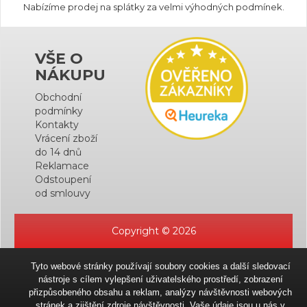
Nabízíme prodej na splátky za velmi výhodných podmínek.
VŠE O
NÁKUPU
Obchodní
podmínky
Kontakty
Vrácení zboží
do 14 dnů
Reklamace
Odstoupení
od smlouvy
Copyright © 2026
Tyto webové stránky používají soubory cookies a další sledovací
nástroje s cílem vylepšení uživatelského prostředí, zobrazení
přizpůsobeného obsahu a reklam, analýzy návštěvnosti webových
stránek a zjištění zdroje návštěvnosti. Vaše údaje jsou u nás v