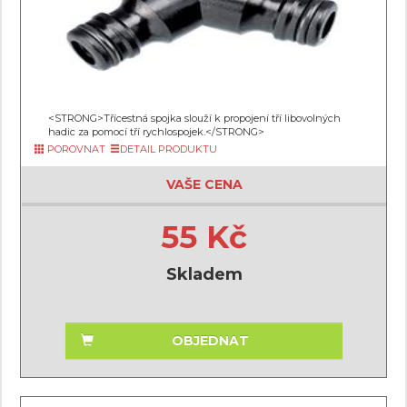
<STRONG>Třícestná spojka slouží k propojení tří libovolných
hadic za pomocí tří rychlospojek.</STRONG>
POROVNAT
DETAIL PRODUKTU
VAŠE CENA
55 Kč
Skladem
OBJEDNAT