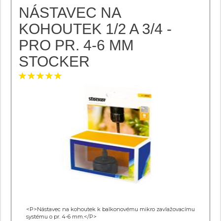
NÁSTAVEC NA
KOHOUTEK 1/2 A 3/4 -
PRO PR. 4-6 MM
STOCKER
<P>Nástavec na kohoutek k balkonovému mikro zavlažovacímu
systému o pr. 4-6 mm.</P>