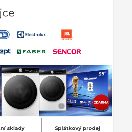
jce
tní sklady
Splátkový prodej