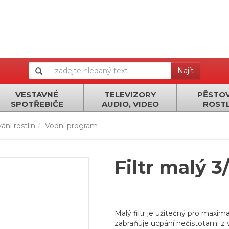
Najít
VESTAVNÉ
TELEVIZORY
PĚSTOV
SPOTŘEBIČE
AUDIO, VIDEO
ROSTL
ání rostlin
Vodní program
Filtr malý 3
Malý filtr je užitečný pro maxi
zabraňuje ucpání nečistotami z v