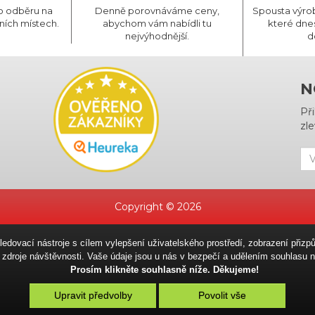
o odběru na
Denně porovnáváme ceny,
Spousta výro
ních místech.
abychom vám nabídli tu
které dnes
nejvýhodnější.
d
N
Př
zle
Copyright © 2026
sledovací nástroje s cílem vylepšení uživatelského prostředí, zobrazení př
ní zdroje návštěvnosti. Vaše údaje jsou u nás v bezpečí a udělením souhlas
Prosím klikněte souhlasně níže. Děkujeme!
Upravit předvolby
Povolit vše