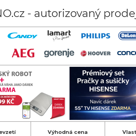
O.cz - autorizovaný prode
evzetí
Výhodná cena
Vlas