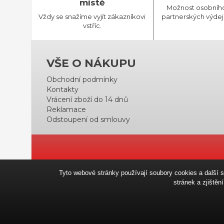
místě
Možnost osobníh
Vždy se snažíme vyjít zákazníkovi
partnerských výdej
vstříc.
VŠE O NÁKUPU
Obchodní podmínky
Kontakty
Vrácení zboží do 14 dnů
Reklamace
Odstoupení od smlouvy
Tyto webové stránky používají soubory cookies a další 
stránek a zjiště