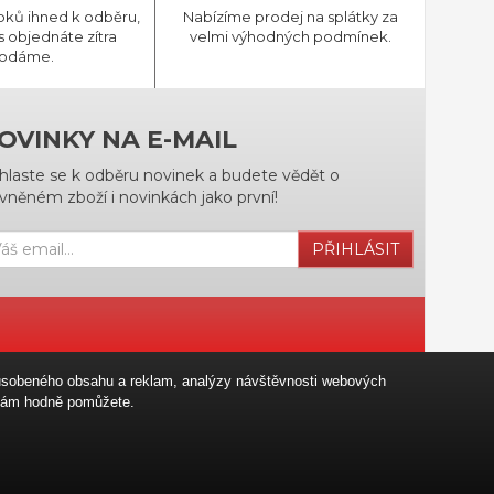
bků ihned k odběru,
Nabízíme prodej na splátky za
 objednáte zítra
velmi výhodných podmínek.
odáme.
OVINKY NA E-MAIL
ihlaste se k odběru novinek a budete vědět o
vněném zboží i novinkách jako první!
PŘIHLÁSIT
izpůsobeného obsahu a reklam, analýzy návštěvnosti webových
u nám hodně pomůžete.