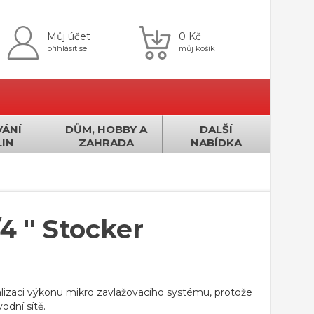
Můj účet
0 Kč
přihlásit se
můj košík
ÁNÍ
DŮM, HOBBY A
DALŠÍ
IN
ZAHRADA
NABÍDKA
/4 " Stocker
malizaci výkonu mikro zavlažovacího systému, protože
odní sítě.