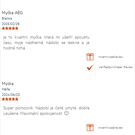
Myčka AEG
Blanka
2025/02/28
je to kvalitní myčka, která mi ušetří spoustu
času, myje nádherně, nádobí se leskne a je
hodně tichá.
Incentivizedreview
Verifiedpurchaser Review
Mycka
Máňa
2024/06/20
Super pomocník. Nádobí je čistě umyté, dobře
usušené. Maximální spokojenost. 🙂
Incentivizedreview