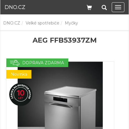
DNO.CZ
Navi
DNO.CZ
Velké spotřebiče
Myčky
AEG FFB53937ZM
DOPRAVA ZDARMA
Novinka