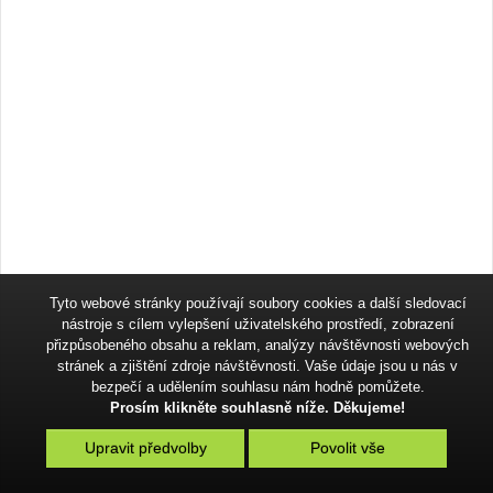
Tyto webové stránky používají soubory cookies a další sledovací
nástroje s cílem vylepšení uživatelského prostředí, zobrazení
přizpůsobeného obsahu a reklam, analýzy návštěvnosti webových
stránek a zjištění zdroje návštěvnosti. Vaše údaje jsou u nás v
bezpečí a udělením souhlasu nám hodně pomůžete.
Prosím klikněte souhlasně níže. Děkujeme!
Upravit předvolby
Povolit vše