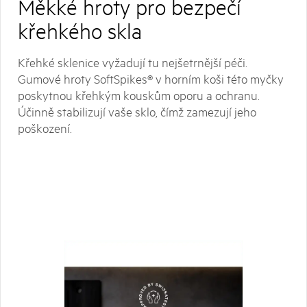
Měkké hroty pro bezpečí
křehkého skla
Křehké sklenice vyžadují tu nejšetrnější péči.
Gumové hroty SoftSpikes® v horním koši této myčky
poskytnou křehkým kouskům oporu a ochranu.
Účinně stabilizují vaše sklo, čímž zamezují jeho
poškození.