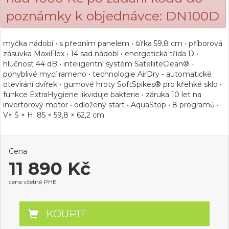
poznámky k objednávce: DN100D
myčka nádobí • s předním panelem • šířka 59,8 cm • příborová
zásuvka MaxiFlex • 14 sad nádobí • energetická třída D •
hlučnost 44 dB • inteligentní systém SatelliteClean® -
pohyblivé mycí rameno • technologie AirDry - automatické
otevírání dvířek • gumové hroty SoftSpikes® pro křehké sklo •
funkce ExtraHygiene likviduje bakterie • záruka 10 let na
invertorový motor • odložený start • AquaStop • 8 programů •
V× Š × H: 85 × 59,8 × 62,2 cm
Cena
11 890 Kč
cena včetně PHE
KOUPIT