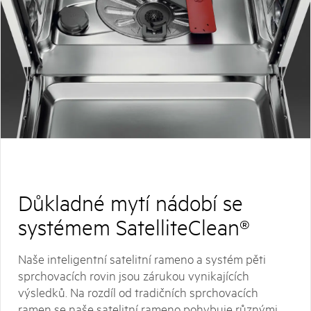
Důkladné mytí nádobí se
systémem SatelliteClean®
Naše inteligentní satelitní rameno a systém pěti
sprchovacích rovin jsou zárukou vynikajících
výsledků. Na rozdíl od tradičních sprchovacích
ramen se naše satelitní rameno pohybuje různými