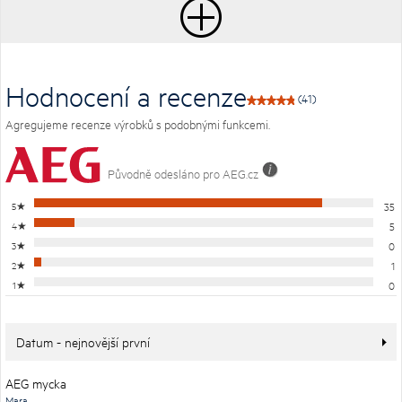
Hodnocení a recenze
(41)
Agregujeme recenze výrobků s podobnými funkcemi.
Původně odesláno pro AEG.cz
5
★
35
4
★
5
3
★
0
2
★
1
1
★
0
Datum - nejnovější první
AEG mycka
Mara