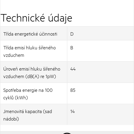
Technické údaje
Třída energetické účinnosti
D
Třída emisí hluku šířeného
B
vzduchem
Úroveň emisí hluku šířeného
44
vzduchem (dB(A) re 1pW)
Spotřeba energie na 100
85
cyklů (kWh)
Jmenovitá kapacita (sad
14
nádobí)