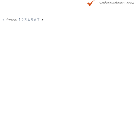
Verifiedpurchaser Review
<
Strana
1
2
3
4
5
6
7
>