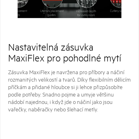
Nastavitelná zásuvka
MaxiFlex pro pohodlné mytí
Zásuvka MaxiFlex je navržena pro příbory a náčiní
rozmanitých velikostí a tvarů. Díky flexibilním dělicím
příčkám a přidané hloubce si ji lehce přizpůsobíte
podle potřeby. Snadno pojme a umyje většinu
nádobí najednou, i když jde o náčiní jako jsou
vařečky, naběračky nebo šlehací metly.