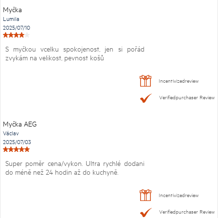
Myčka
Lumila
2025/07/10
S myčkou vcelku spokojenost, jen si pořád
zvykám na velikost, pevnost košů
Incentivizedreview
Verifiedpurchaser Review
Myčka AEG
Václav
2025/07/03
Super poměr cena/vykon. Ultra rychlé dodani
do méně než 24 hodin až do kuchyně.
Incentivizedreview
Verifiedpurchaser Review