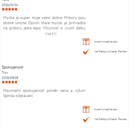
2026/01/24
Mycka je super, myje velmi dobre. Pribory jsou
dobre umyte. Oproti stare mycce, je prihradka
na pribory jeste lepsi. Moznost si zvolit delku
myciho programu. Po domyti se otevrou dvere,
Více [+]
takze dosuseni je rychlejsi. Odlozeny start.
Incentivizedreview
Jsem max spokojena.
Verifiedpurchaser Review
Spokojenost
Trxx
2025/09/28
Maximální spokojenost poměr cena a výkon
Splnila očekávání
Incentivizedreview
Verifiedpurchaser Review