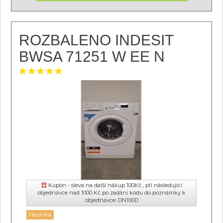
ROZBALENO INDESIT
BWSA 71251 W EE N
Kupón - sleva na další nákup 100Kč , při následující
objednávce nad 1000 Kč po zadání kódu do poznámky k
objednávce: DN100D
Novinka