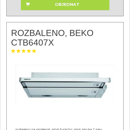
OBJEDNAT
ROZBALENO, BEKO
CTB6407X
rozbalený na prodejně, plně funkční, plná záruka 2 roky