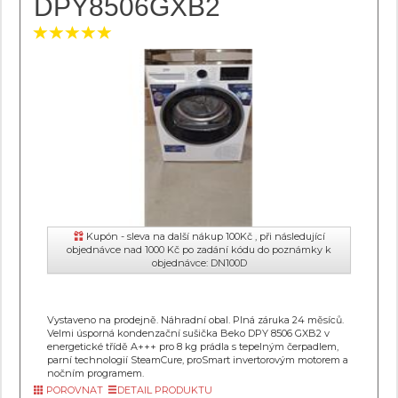
DPY8506GXB2
Kupón - sleva na další nákup 100Kč , při následující
objednávce nad 1000 Kč po zadání kódu do poznámky k
objednávce: DN100D
Vystaveno na prodejně. Náhradní obal. Plná záruka 24 měsíců.
Velmi úsporná kondenzační sušička Beko DPY 8506 GXB2 v
energetické třídě A+++ pro 8 kg prádla s tepelným čerpadlem,
parní technologií SteamCure, proSmart invertorovým motorem a
nočním programem.
POROVNAT
DETAIL PRODUKTU