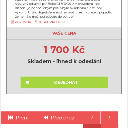
Výsuvný odsavač par Beko CTB 6407 X v provedení inox
disponuje jednoduchým posuvným ovládáním a 3 stupni
výkonu. U této digestoře je možné využít i recirkulace v případě,
že nemáte možnost odvodu do potrubí.
POROVNAT
DETAIL PRODUKTU
VAŠE CENA
1 700 Kč
Skladem - ihned k odeslání
OBJEDNAT
2
3
První
Předchozí