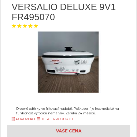
VERSALIO DELUXE 9V1
FR495070
Drobné oděrky ve fritovací nádobě. Poškození je kosmetické na
funkčnost výrobku nemá vliv. Záruka 24 měsíců.
POROVNAT
DETAIL PRODUKTU
VAŠE CENA