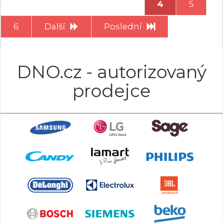
4
5
6
Další
Poslední
DNO.cz - autorizovaný
prodejce