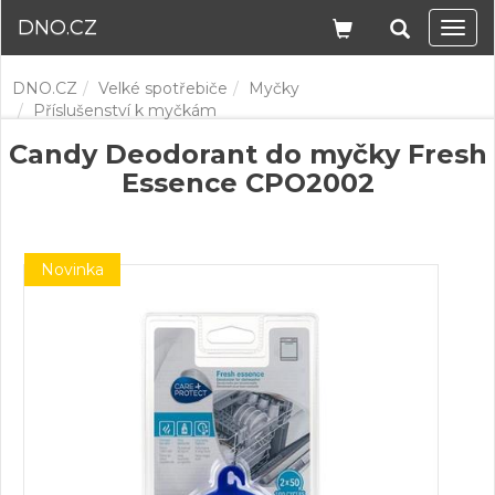
DNO.CZ
Navi
DNO.CZ
Velké spotřebiče
Myčky
Příslušenství k myčkám
Candy Deodorant do myčky Fresh
Essence CPO2002
Novinka