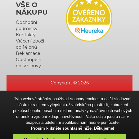
VŠE O
NÁKUPU
Obchodní
podmínky
Kontakty
Vrácení zboží
do 14 dnů
Reklamace
Odstoupení
od smlouvy
Copyright © 2026
Tyto webové stránky používají soubory cookies a další sledovací
nástroje s cílem vylepšení uživatelského prostředí, zobrazení
přizpůsobeného obsahu a reklam, analýzy návštěvnosti webových
stránek a zjištění zdroje návštěvnosti. Vaše údaje jsou u nás v
bezpečí a udělením souhlasu nám hodně pomůžete.
Prosím klikněte souhlasně níže. Děkujeme!