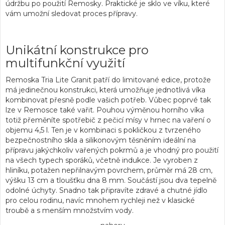
údržbu po použití
Remosky.
Praktické je sklo ve víku, které
vám umožní sledovat proces přípravy.
Unikátní konstrukce pro
multifunkční využití
Remoska Tria Lite Granit patří do limitované edice, protože
má
jedinečnou konstrukci
, která umožňuje jednotlivá víka
kombinovat přesně podle vašich potřeb. Vůbec poprvé tak
lze v
Remosce
také vařit. Pouhou výměnou horního víka
totiž přeměníte spotřebič z pečicí mísy v
hrnec na vaření
o
objemu
4,5 l
. Ten je v kombinaci s
pokličkou
z tvrzeného
bezpečnostního skla a silikonovým těsněním ideální na
přípravu jakýchkoliv
vařených pokrmů
a je vhodný pro použití
na všech typech sporáků,
včetně indukce
. Je vyroben z
hliníku, potažen nepřilnavým povrchem, průměr má 28 cm,
výšku 13 cm a tloušťku dna 8 mm. Součástí jsou dva tepelně
odolné úchyty. Snadno tak připravíte
zdravé a chutné jídlo
pro celou rodinu, navíc mnohem rychleji než v klasické
troubě a s menším množstvím vody.