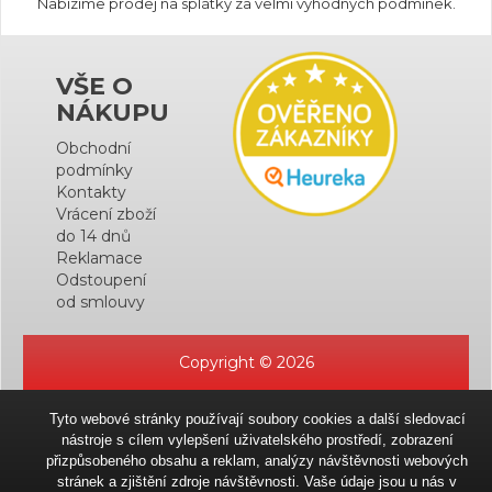
Nabízíme prodej na splátky za velmi výhodných podmínek.
VŠE O
NÁKUPU
Obchodní
podmínky
Kontakty
Vrácení zboží
do 14 dnů
Reklamace
Odstoupení
od smlouvy
Copyright © 2026
Tyto webové stránky používají soubory cookies a další sledovací
nástroje s cílem vylepšení uživatelského prostředí, zobrazení
přizpůsobeného obsahu a reklam, analýzy návštěvnosti webových
stránek a zjištění zdroje návštěvnosti. Vaše údaje jsou u nás v