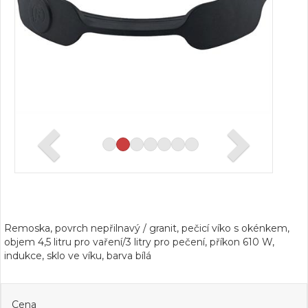
Remoska, povrch nepřilnavý / granit, pečicí víko s okénkem,
objem 4,5 litru pro vaření/3 litry pro pečení, příkon 610 W,
indukce, sklo ve víku, barva bílá
Cena