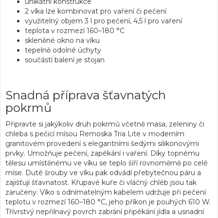
unikátní konstrukce
2 víka lze kombinovat pro vaření či pečení
využitelný objem 3 l pro pečení, 4,5 l pro vaření
teplota v rozmezí 160–180 °C
skleněné okno na víku
tepelně odolné úchyty
součástí balení je stojan
Snadná příprava šťavnatých
pokrmů
Připravte si jakýkoliv druh pokrmů včetně masa, zeleniny či
chleba s pečicí mísou Remoska Tria Lite v moderním
granitovém provedení s elegantními šedými silikonovými
prvky. Umožňuje
pečení, zapékání
i
vaření
. Díky topnému
tělesu umístěnému ve víku se teplo šíří rovnoměrně po celé
míse. Duté šrouby ve víku pak odvádí přebytečnou páru a
zajišťují šťavnatost. Křupavé kuře či vláčný chléb jsou tak
zaručeny. Víko s odnímatelným kabelem udržuje při
pečení
teplotu v rozmezí 160–180 °C, jeho příkon je pouhých
610 W
.
Třívrstvý nepřilnavý povrch zabrání připékání jídla a usnadní