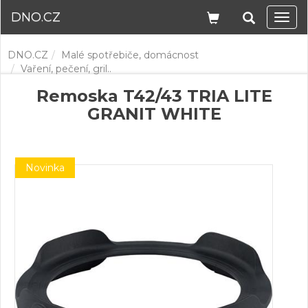
DNO.CZ
Navi
DNO.CZ
Malé spotřebiče, domácnost
Vaření, pečení, gril..
Remoska T42/43 TRIA LITE
GRANIT WHITE
Novinka