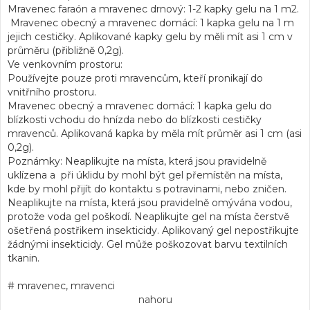
Mravenec faraón a mravenec drnový: 1-2 kapky gelu na 1 m2.
Mravenec obecný a mravenec domácí: 1 kapka gelu na 1 m
jejich cestičky. Aplikované kapky gelu by měli mít asi 1 cm v
průměru (přibližně 0,2g).
Ve venkovním prostoru:
Používejte pouze proti mravencům, kteří pronikají do
vnitřního prostoru.
Mravenec obecný a mravenec domácí: 1 kapka gelu do
blízkosti vchodu do hnízda nebo do blízkosti cestičky
mravenců. Aplikovaná kapka by měla mít průměr asi 1 cm (asi
0,2g).
Poznámky: Neaplikujte na místa, která jsou pravidelně
uklízena a při úklidu by mohl být gel přemístěn na místa,
kde by mohl přijít do kontaktu s potravinami, nebo zničen.
Neaplikujte na místa, která jsou pravidelně omývána vodou,
protože voda gel poškodí. Neaplikujte gel na místa čerstvě
ošetřená postřikem insekticidy. Aplikovaný gel nepostřikujte
žádnými insekticidy. Gel může poškozovat barvu textilních
tkanin.
# mravenec, mravenci
nahoru