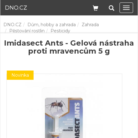
DNO.CZ
Navi
DNO.CZ
Dům, hobby a zahrada
Zahrada
Pěstování rostlin
Pesticidy
Imidasect Ants - Gelová nástraha
proti mravencům 5 g
Novinka