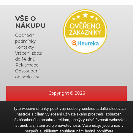
VŠE O
NÁKUPU
Obchodní
podmínky
Kontakty
Vrácení zboží
do 14 dnů
Reklamace
Odstoupení
od smlouvy
Copyright © 2026
Tyto webové stránky používají soubory cookies a další sledovací
nástroje s cílem vylepšení uživatelského prostředí, zobrazení
přizpůsobeného obsahu a reklam, analýzy návštěvnosti webových
stránek a zjištění zdroje návštěvnosti. Vaše údaje jsou u nás v
bezpečí a udělením souhlasu nám hodně pomůžete.