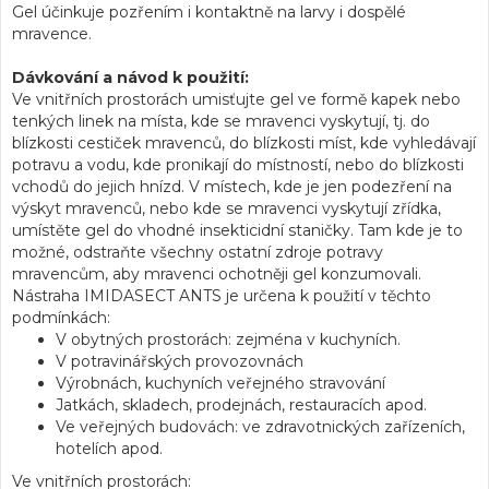
Gel účinkuje pozřením i kontaktně na larvy i dospělé
mravence.
Dávkování a návod k použití:
Ve vnitřních prostorách umisťujte gel ve formě kapek nebo
tenkých linek na místa, kde se mravenci vyskytují, tj. do
blízkosti cestiček mravenců, do blízkosti míst, kde vyhledávají
potravu a vodu, kde pronikají do místností, nebo do blízkosti
vchodů do jejich hnízd. V místech, kde je jen podezření na
výskyt mravenců, nebo kde se mravenci vyskytují zřídka,
umístěte gel do vhodné insekticidní staničky. Tam kde je to
možné, odstraňte všechny ostatní zdroje potravy
mravencům, aby mravenci ochotněji gel konzumovali.
Nástraha IMIDASECT ANTS je určena k použití v těchto
podmínkách:
V obytných prostorách: zejména v kuchyních.
V potravinářských provozovnách
Výrobnách, kuchyních veřejného stravování
Jatkách, skladech, prodejnách, restauracích apod.
Ve veřejných budovách: ve zdravotnických zařízeních,
hotelích apod.
Ve vnitřních prostorách: