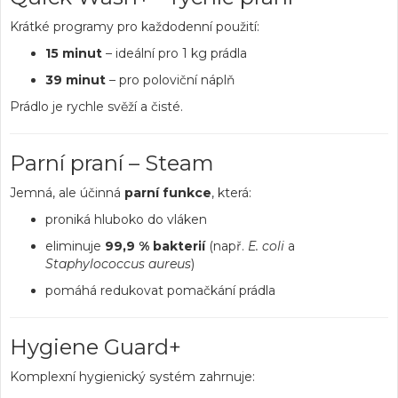
Krátké programy pro každodenní použití:
15 minut
– ideální pro 1 kg prádla
39 minut
– pro poloviční náplň
Prádlo je rychle svěží a čisté.
Parní praní – Steam
Jemná, ale účinná
parní funkce
, která:
proniká hluboko do vláken
eliminuje
99,9 % bakterií
(např.
E. coli
a
Staphylococcus aureus
)
pomáhá redukovat pomačkání prádla
Hygiene Guard+
Komplexní hygienický systém zahrnuje: