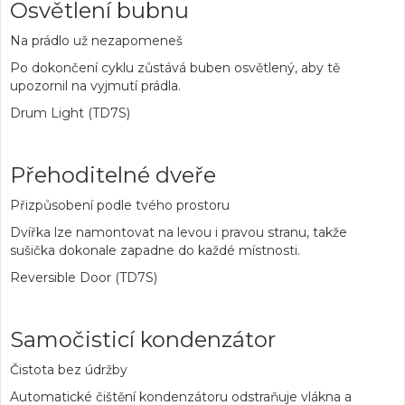
Osvětlení bubnu
Na prádlo už nezapomeneš
Po dokončení cyklu zůstává buben osvětlený, aby tě
upozornil na vyjmutí prádla.
Drum Light (TD7S)
Přehoditelné dveře
Přizpůsobení podle tvého prostoru
Dvířka lze namontovat na levou i pravou stranu, takže
sušička dokonale zapadne do každé místnosti.
Reversible Door (TD7S)
Samočisticí kondenzátor
Čistota bez údržby
Automatické čištění kondenzátoru odstraňuje vlákna a