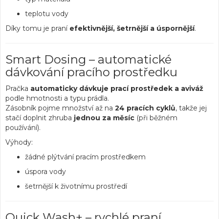
teplotu vody
Díky tomu je praní
efektivnější, šetrnější a úspornější
.
Smart Dosing – automatické
dávkování pracího prostředku
Pračka
automaticky dávkuje prací prostředek a aviváž
podle hmotnosti a typu prádla.
Zásobník pojme množství až na
24 pracích cyklů
, takže jej
stačí doplnit zhruba
jednou za měsíc
(při běžném
používání).
Výhody:
žádné plýtvání pracím prostředkem
úspora vody
šetrnější k životnímu prostředí
Quick Wash+ – rychlé praní