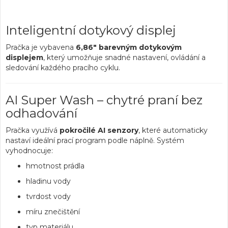
Inteligentní dotykový displej
Pračka je vybavena
6,86" barevným dotykovým
displejem
, který umožňuje snadné nastavení, ovládání a
sledování každého pracího cyklu.
AI Super Wash – chytré praní bez
odhadování
Pračka využívá
pokročilé AI senzory
, které automaticky
nastaví ideální prací program podle náplně. Systém
vyhodnocuje:
hmotnost prádla
hladinu vody
tvrdost vody
míru znečištění
typ materiálu