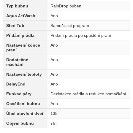
Typ bubnu
RainDrop buben
Aqua JetWash
Ano
SterilTub
Samočisticí program
Přidání prádla
Přidání prádla po spuštění praní
Nastavení konce
Ano
praní
Dodatečné
Ano
máchání
Nastavení teploty
Ano
DelayEnd
Ano
Funkce páry
Dezinfekce prádla a redukce pomačkání
Osvětlení bubnu
Ano
Úhel otevření dveří
135°
Objem bubnu
76 l