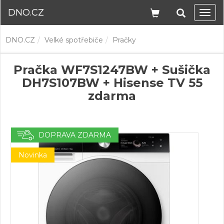
DNO.CZ
Navi
DNO.CZ
Velké spotřebiče
Pračky
Pračka WF7S1247BW + Sušička
DH7S107BW + Hisense TV 55
zdarma
DOPRAVA ZDARMA
Novinka