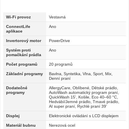
Wi-Fi provoz
Vestavná
ConnectLife
Ano
aplikace
Invertorový motor
PowerDrive
Systém proti
Ano
pomačkání prádla
Počet programů
20 programů
Základní programy
Bavlna, Syntetika, Vlna, Sport, Mix,
Denní praní
Dodatečné
AllergyCare, Oblíbené, Dětské prádlo,
programy
AutoWash automatický program praní,
QuickWash 15', Košile, Eco 40–60 °C,
Hedvábí/Jemné prádlo, Tmavé prádlo,
AI super praní, Rychlé praní 39'
Displej
Elektronické ovládání s LCD displejem
Materiál bubnu
Nerezová ocel