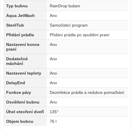
Typ bubnu
RainDrop buben
Aqua JetWash
Ano
SterilTub
Samočisticí program
Přidání prádla
Přidání prádla po spuštění praní
Nastavení konce
Ano
praní
Dodatečné
Ano
máchání
Nastavení teploty
Ano
DelayEnd
Ano
Funkce páry
Dezinfekce prádla a redukce pomačkání
Osvětlení bubnu
Ano
Úhel otevření dveří
135°
Objem bubnu
76 l