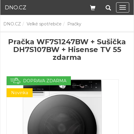
DNO.CZ
Navi
DNO.CZ
Velké spotřebiče
Pračky
Pračka WF7S1247BW + Sušička
DH7S107BW + Hisense TV 55
zdarma
DOPRAVA ZDARMA
Novinka