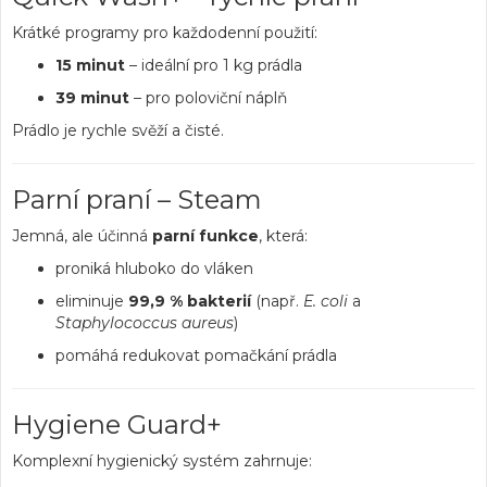
Krátké programy pro každodenní použití:
15 minut
– ideální pro 1 kg prádla
39 minut
– pro poloviční náplň
Prádlo je rychle svěží a čisté.
Parní praní – Steam
Jemná, ale účinná
parní funkce
, která:
proniká hluboko do vláken
eliminuje
99,9 % bakterií
(např.
E. coli
a
Staphylococcus aureus
)
pomáhá redukovat pomačkání prádla
Hygiene Guard+
Komplexní hygienický systém zahrnuje: