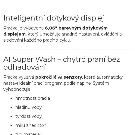
Inteligentní dotykový displej
Pračka je vybavena
6,86" barevným dotykovým
displejem
, který umožňuje snadné nastavení, ovládání a
sledování každého pracího cyklu.
AI Super Wash – chytré praní bez
odhadování
Pračka využívá
pokročilé AI senzory
, které automaticky
nastaví ideální prací program podle náplně. Systém
vyhodnocuje:
hmotnost prádla
hladinu vody
tvrdost vody
míru znečištění
typ materiálu