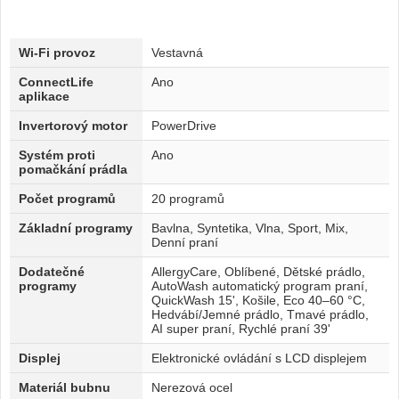
Wi-Fi provoz
Vestavná
ConnectLife
Ano
aplikace
Invertorový motor
PowerDrive
Systém proti
Ano
pomačkání prádla
Počet programů
20 programů
Základní programy
Bavlna, Syntetika, Vlna, Sport, Mix,
Denní praní
Dodatečné
AllergyCare, Oblíbené, Dětské prádlo,
programy
AutoWash automatický program praní,
QuickWash 15', Košile, Eco 40–60 °C,
Hedvábí/Jemné prádlo, Tmavé prádlo,
AI super praní, Rychlé praní 39'
Displej
Elektronické ovládání s LCD displejem
Materiál bubnu
Nerezová ocel