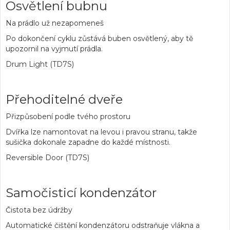
Osvětlení bubnu
Na prádlo už nezapomeneš
Po dokončení cyklu zůstává buben osvětlený, aby tě
upozornil na vyjmutí prádla.
Drum Light (TD7S)
Přehoditelné dveře
Přizpůsobení podle tvého prostoru
Dvířka lze namontovat na levou i pravou stranu, takže
sušička dokonale zapadne do každé místnosti.
Reversible Door (TD7S)
Samočisticí kondenzátor
Čistota bez údržby
Automatické čištění kondenzátoru odstraňuje vlákna a