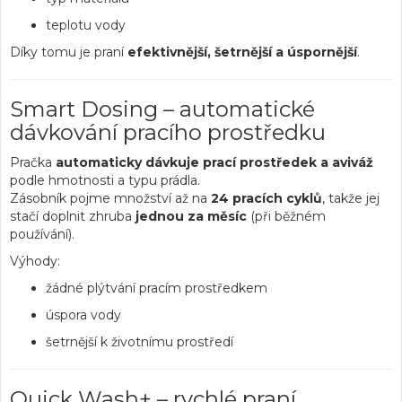
teplotu vody
Díky tomu je praní
efektivnější, šetrnější a úspornější
.
Smart Dosing – automatické
dávkování pracího prostředku
Pračka
automaticky dávkuje prací prostředek a aviváž
podle hmotnosti a typu prádla.
Zásobník pojme množství až na
24 pracích cyklů
, takže jej
stačí doplnit zhruba
jednou za měsíc
(při běžném
používání).
Výhody:
žádné plýtvání pracím prostředkem
úspora vody
šetrnější k životnímu prostředí
Quick Wash+ – rychlé praní