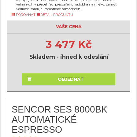
velmi rychlý předehřev, přespaření, nádobka na mléko, paměť
vělikosti šálku, automatické samočištění
POROVNAT
DETAIL PRODUKTU
VAŠE CENA
3 477 Kč
Skladem - ihned k odeslání
OBJEDNAT
SENCOR SES 8000BK
AUTOMATICKÉ
ESPRESSO