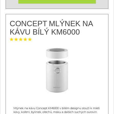
CONCEPT MLÝNEK NA
KÁVU BÍLÝ KM6000
Mlýnek na kávu Concept KM6000 v bílém designu slouží k mletí
kávy, koření, bylinek, ořechů, máku a dalších suchých surovin.