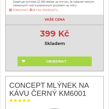
Dosahuje rychlosti 22 000 otáček za minutu. Je vybaven ostrými
nerezovými noži a praktickým průzorem ve víčku.
POROVNAT
DETAIL PRODUKTU
VAŠE CENA
399 Kč
Skladem
OBJEDNAT
CONCEPT MLÝNEK NA
KÁVU ČERNÝ KM6001