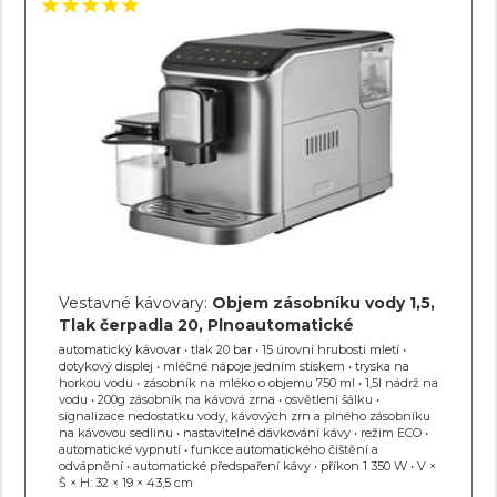
Vestavné kávovary:
Objem zásobníku vody 1,5,
Tlak čerpadla 20, Plnoautomatické
automatický kávovar • tlak 20 bar • 15 úrovní hrubosti mletí •
dotykový displej • mléčné nápoje jedním stiskem • tryska na
horkou vodu • zásobník na mléko o objemu 750 ml • 1,5l nádrž na
vodu • 200g zásobník na kávová zrna • osvětlení šálku •
signalizace nedostatku vody, kávových zrn a plného zásobníku
na kávovou sedlinu • nastavitelné dávkování kávy • režim ECO •
automatické vypnutí • funkce automatického čištění a
odvápnění • automatické předspaření kávy • příkon 1 350 W • V ×
Š × H: 32 × 19 × 43,5 cm