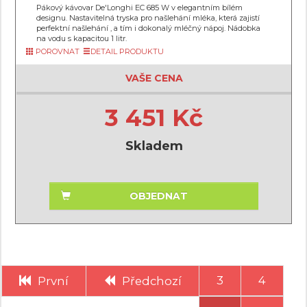
Pákový kávovar De'Longhi EC 685 W v elegantním bílém
designu. Nastavitelná tryska pro našlehání mléka, která zajistí
perfektní našlehání , a tím i dokonalý mléčný nápoj. Nádobka
na vodu s kapacitou 1 litr.
POROVNAT
DETAIL PRODUKTU
VAŠE CENA
3 451 Kč
Skladem
OBJEDNAT
3
4
První
Předchozí