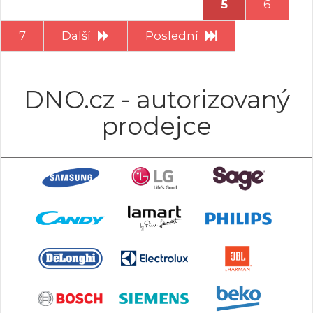
5
6
7
Další
Poslední
DNO.cz - autorizovaný
prodejce