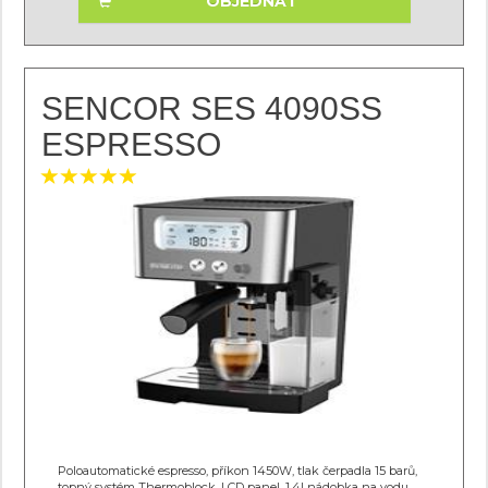
OBJEDNAT
SENCOR SES 4090SS
ESPRESSO
Poloautomatické espresso, příkon 1450W, tlak čerpadla 15 barů,
topný systém Thermoblock, LCD panel, 1,4l nádobka na vodu,