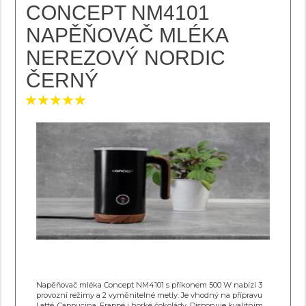
CONCEPT NM4101
NAPĚŇOVAČ MLÉKA
NEREZOVÝ NORDIC
ČERNÝ
Napěňovač mléka Concept NM4101 s příkonem 500 W nabízí 3
provozní režimy a 2 vyměnitelné metly. Je vhodný na přípravu
Latté, Cappucina, Frappé i horké čokolády. Disponuje kvalitním