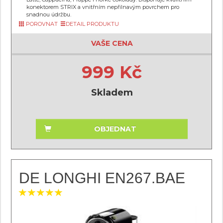
konektorem STRIX a vnitřním nepřilnavým povrchem pro
snadnou údržbu.
POROVNAT
DETAIL PRODUKTU
VAŠE CENA
999 Kč
Skladem
OBJEDNAT
DE LONGHI EN267.BAE