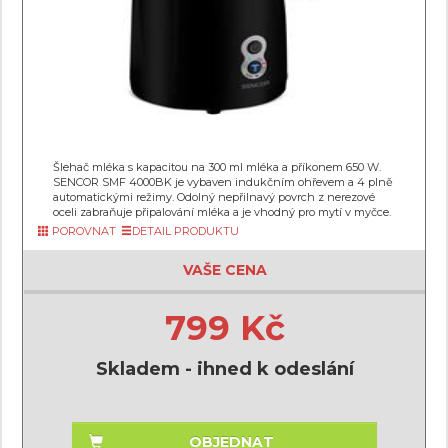
Šlehač mléka s kapacitou na 300 ml mléka a příkonem 650 W.
SENCOR SMF 4000BK je vybaven indukčním ohřevem a 4 plně
automatickými režimy. Odolný nepřilnavý povrch z nerezové
oceli zabraňuje připalování mléka a je vhodný pro mytí v myčce.
POROVNAT
DETAIL PRODUKTU
VAŠE CENA
799 Kč
Skladem - ihned k odeslání
OBJEDNAT