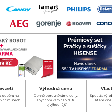
evzetí
Výhodná cena
Vlas
o odběru na
Denně porovnáváme ceny,
Spousta výro
ních místech.
abychom vám nabídli tu
které dnes
nejvýhodnější.
d