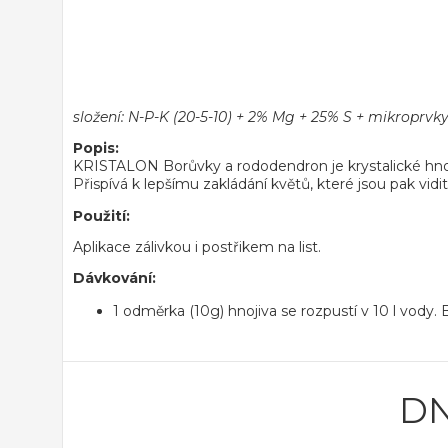
složení:
N-P-K (20-5-10) + 2% Mg + 25% S + mikroprvky 
Popis:
KRISTALON Borůvky a rododendron je krystalické hnoji
Přispívá k lepšímu zakládání květů, které jsou pak vidi
Použití:
Aplikace zálivkou i postřikem na list.
Dávkování:
1 odměrka (10g) hnojiva se rozpustí v 10 l vody. B
DN