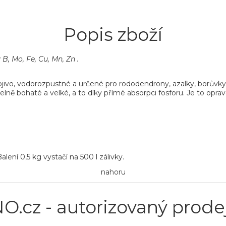
Popis zboží
B, Mo, Fe, Cu, Mn, Zn .
vo, vodorozpustné a určené pro rododendrony, azalky, borůvky a
telně bohaté a velké, a to díky přímé absorpci fosforu. Je to oprav
alení 0,5 kg vystačí na 500 l zálivky.
nahoru
O.cz - autorizovaný prode