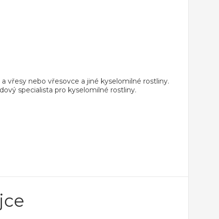
 vřesy nebo vřesovce a jiné kyselomilné rostliny.
dový specialista pro kyselomilné rostliny.
jce