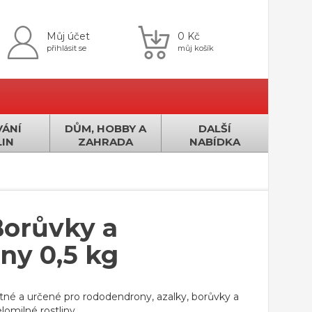
Můj účet
0 Kč
přihlásit se
můj košík
ÁNÍ
DŮM, HOBBY A
DALŠÍ
IN
ZAHRADA
NABÍDKA
 Borůvky a
ny 0,5 kg
stné a určené pro rododendrony, azalky, borůvky a
lomilné rostliny.