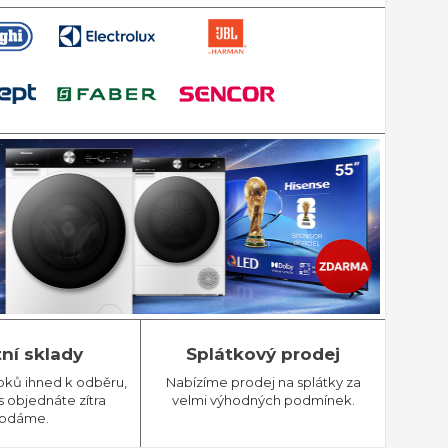
tní sklady
Splátkový prodej
bků ihned k odběru,
Nabízíme prodej na splátky za
 objednáte zítra
velmi výhodných podmínek.
odáme.