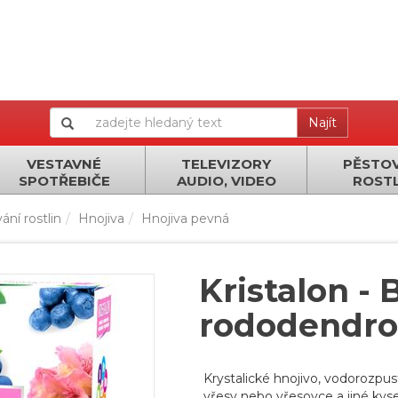
Najít
VESTAVNÉ
TELEVIZORY
PĚSTOV
SPOTŘEBIČE
AUDIO, VIDEO
ROSTL
ání rostlin
Hnojiva
Hnojiva pevná
Kristalon -
rododendro
Krystalické hnojivo, vodorozpu
vřesy nebo vřesovce a jiné kyse