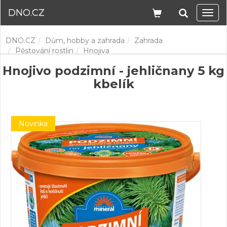
DNO.CZ
Navi
DNO.CZ
Dům, hobby a zahrada
Zahrada
Pěstování rostlin
Hnojiva
Hnojivo podzimní - jehličnany 5 kg
kbelík
Novinka