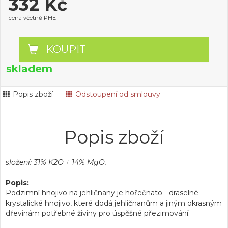
332 Kč
cena včetně PHE
KOUPIT
skladem
Popis zboží
Odstoupení od smlouvy
Popis zboží
složení: 31% K2O + 14% MgO.
Popis:
Podzimní hnojivo na jehličnany je hořečnato - draselné
krystalické hnojivo, které dodá jehličnanům a jiným okrasným
dřevinám potřebné živiny pro úspěšné přezimování.