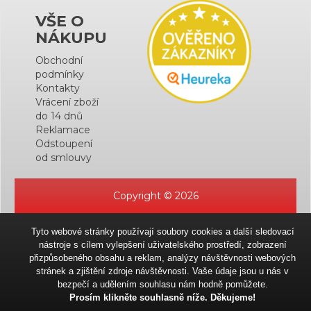
VŠE O
NÁKUPU
Obchodní
podmínky
Kontakty
Vrácení zboží
do 14 dnů
Reklamace
Odstoupení
od smlouvy
Copyright © 2026
Tyto webové stránky používají soubory cookies a další sledovací
nástroje s cílem vylepšení uživatelského prostředí, zobrazení
přizpůsobeného obsahu a reklam, analýzy návštěvnosti webových
stránek a zjištění zdroje návštěvnosti. Vaše údaje jsou u nás v
bezpečí a udělením souhlasu nám hodně pomůžete.
Prosím klikněte souhlasně níže. Děkujeme!