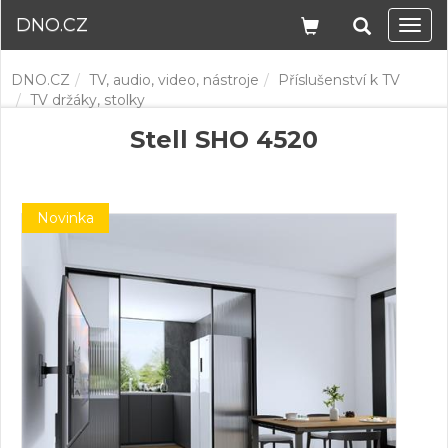
DNO.CZ
Navi
DNO.CZ
TV, audio, video, nástroje
Příslušenství k TV
TV držáky, stolky
Stell SHO 4520
Novinka