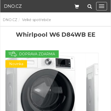
DNO.CZ
Navi
DNO.CZ
Velké spotřebiče
Whirlpool W6 D84WB EE
DOPRAVA ZDARMA
Novinka