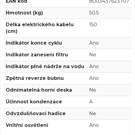
EAN kód
8003437623707
Hmotnost (kg)
50.5
Délka elektrického kabelu
150
(cm)
Indikátor konce cyklu
Ano
Indikátor zanesení filtru
Ne
Indikátor plné nádrže na vodu
Ano
Zpětná reverze bubnu
Ano
Odnímatelná horní deska
Ne
Účinnost kondenzace
A
Odvzdušňovací hadice
Ne
Vnitřní osvětlení
Ano