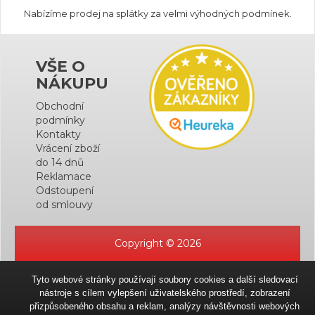
Nabízíme prodej na splátky za velmi výhodných podmínek.
VŠE O
NÁKUPU
Obchodní
podmínky
Kontakty
Vrácení zboží
do 14 dnů
Reklamace
Odstoupení
od smlouvy
Copyright © 2026
Tyto webové stránky používají soubory cookies a další sledovací
nástroje s cílem vylepšení uživatelského prostředí, zobrazení
přizpůsobeného obsahu a reklam, analýzy návštěvnosti webových