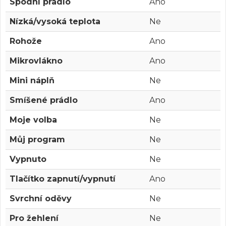
Spodní prádlo
Ano
Nízká/vysoká teplota
Ne
Rohože
Ano
Mikrovlákno
Ano
Mini náplň
Ne
Smíšené prádlo
Ano
Moje volba
Ne
Můj program
Ne
Vypnuto
Ne
Tlačítko zapnutí/vypnutí
Ano
Svrchní oděvy
Ne
Pro žehlení
Ne