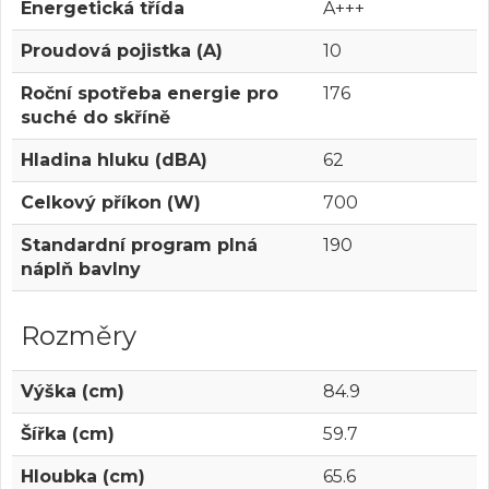
Energetická třída
A+++
Proudová pojistka (A)
10
Roční spotřeba energie pro
176
suché do skříně
Hladina hluku (dBA)
62
Celkový příkon (W)
700
Standardní program plná
190
náplň bavlny
Rozměry
Výška (cm)
84.9
Šířka (cm)
59.7
Hloubka (cm)
65.6