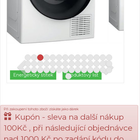
Energetický štítek
Produktový list
Při zakoupení tohoto zboží získáte jako dárek
Kupón - sleva na další nákup
100Kč , při následující objednávce
nad 1000 Kč po zadání kódu do