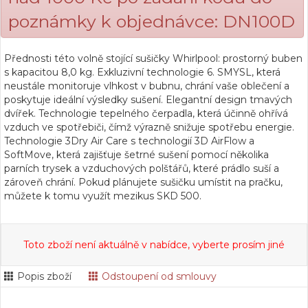
poznámky k objednávce: DN100D
Přednosti této volně stojící sušičky Whirlpool: prostorný buben
s kapacitou 8,0 kg. Exkluzivní technologie 6. SMYSL, která
neustále monitoruje vlhkost v bubnu, chrání vaše oblečení a
poskytuje ideální výsledky sušení. Elegantní design tmavých
dvířek. Technologie tepelného čerpadla, která účinně ohřívá
vzduch ve spotřebiči, čímž výrazně snižuje spotřebu energie.
Technologie 3Dry Air Care s technologií 3D AirFlow a
SoftMove, která zajišťuje šetrné sušení pomocí několika
parních trysek a vzduchových polštářů, které prádlo suší a
zároveň chrání. Pokud plánujete sušičku umístit na pračku,
můžete k tomu využít mezikus SKD 500.
Toto zboží není aktuálně v nabídce, vyberte prosím jiné
Popis zboží
Odstoupení od smlouvy