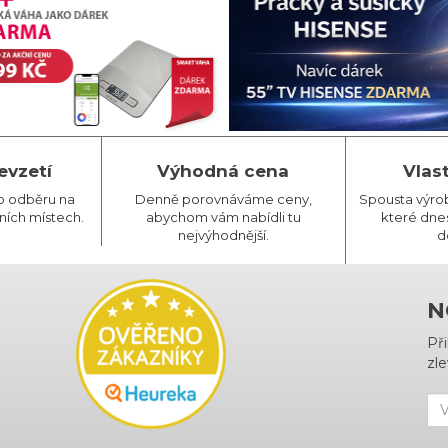
evzetí
Výhodná cena
Vlas
o odběru na
Denně porovnáváme ceny,
Spousta výro
ních místech.
abychom vám nabídli tu
které dnes
nejvýhodnější.
d
N
Př
zle