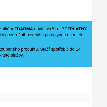
kazníkům
ZDARMA
navíc službu
„BEZPLATNÝ
oky pozáručního servisu po uplynutí dvouleté
koupeného produktu. Stačí spotřebič do 14
 této služby.