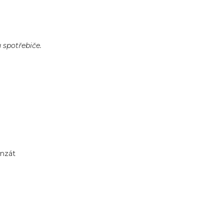
 spotřebiče.
enzát