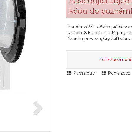
následující obje
kódu do poznámk
Kondenzační sušička prádla v en
s náplní 8 kg prádla a 14 prog
řízením provozu, Crystal bubne
Toto zboží není
Parametry
Popis zboží