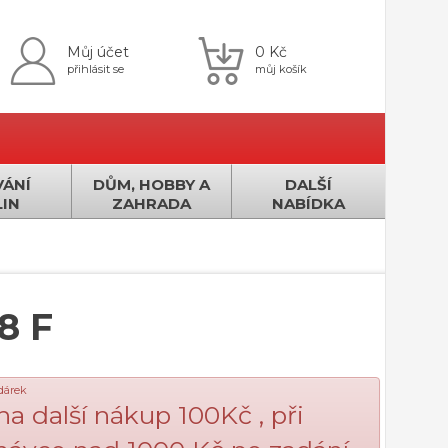
Můj účet
0 Kč
přihlásit se
můj košík
ÁNÍ
DŮM, HOBBY A
DALŠÍ
IN
ZAHRADA
NABÍDKA
8 F
 dárek
na další nákup 100Kč , při