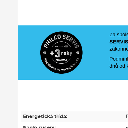
Za spol
SERVIS
zákonné 
Podmínk
dnů od
Energetická třída:
Náplň sušení: