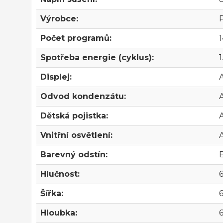
Výrobce:
Počet programů:
1
Spotřeba energie (cyklus):
Displej:
Odvod kondenzátu:
Dětská pojistka:
Vnitřní osvětlení:
Barevný odstín:
B
Hlučnost:
Šířka:
Hloubka: