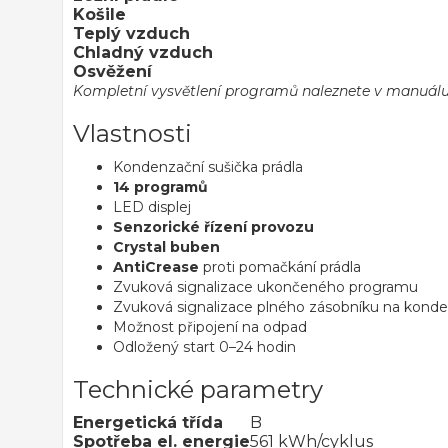
Košile
Teplý vzduch
Chladný vzduch
Osvěžení
Kompletní vysvětlení programů naleznete v manuálu
Vlastnosti
Kondenzační sušička prádla
14 programů
LED displej
Senzorické řízení provozu
Crystal buben
AntiCrease
proti pomačkání prádla
Zvuková signalizace ukončeného programu
Zvuková signalizace plného zásobníku na kond
Možnost připojení na odpad
Odložený start 0–24 hodin
Technické parametry
Energetická třída
B
Spotřeba el. energie
561 kWh/cyklus