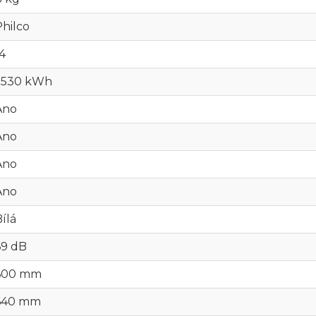
Philco
4
1.530 kWh
Ano
Ano
Ano
Ano
ílá
69 dB
600 mm
640 mm