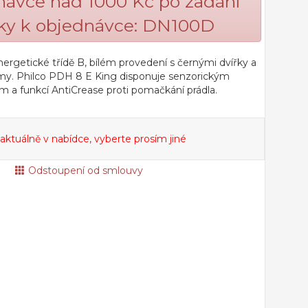
dnávce nad 1000 Kč po zadání
y k objednávce: DN100D
ergetické třídě B, bílém provedení s černými dvířky a
ramy. Philco PDH 8 E King disponuje senzorickým
m a funkcí AntiCrease proti pomačkání prádla.
 aktuálně v nabídce, vyberte prosím jiné
Odstoupení od smlouvy