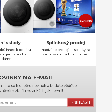
tní sklady
Splátkový prodej
bků ihned k odběru,
Nabízíme prodej na splátky za
 objednáte zítra
velmi výhodných podmínek.
odáme.
OVINKY NA E-MAIL
ihlaste se k odběru novinek a budete vědět o
vněném zboží i novinkách jako první!
PŘIHLÁSIT