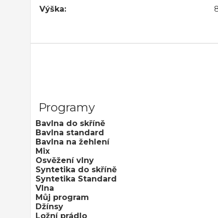
Výška:
Programy
Bavlna do skříně
Bavlna standard
Bavlna na žehlení
Mix
Osvěžení vlny
Syntetika do skříně
Syntetika Standard
Vlna
Můj program
Džínsy
Ložní prádlo