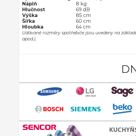
Náplň
8 kg
Hlučnost
69 dB
Výška
85 cm
Šířka
60 cm
Hloubka
64 cm
Udávané rozměry spotřebiče jsou uvedeny na základě i
apod.).
DN