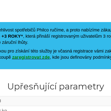
ehlivost spotřebičů Philco ručíme, a proto nabízíme zá
 +3 ROKY“
, která přináší registrovaným uživatelům 3 r
záruční lhůty.
ou pro získání této služby je včasná registrace vámi za
 koupě
zaregistrovat zde
, kde jsou definovány podmínky
Upřesňující parametry
B
8 kg