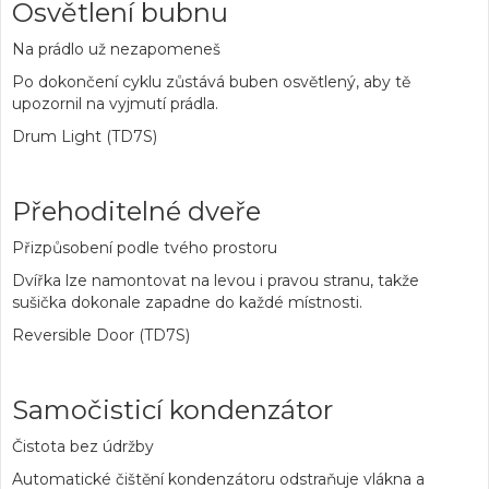
Osvětlení bubnu
Na prádlo už nezapomeneš
Po dokončení cyklu zůstává buben osvětlený, aby tě
upozornil na vyjmutí prádla.
Drum Light (TD7S)
Přehoditelné dveře
Přizpůsobení podle tvého prostoru
Dvířka lze namontovat na levou i pravou stranu, takže
sušička dokonale zapadne do každé místnosti.
Reversible Door (TD7S)
Samočisticí kondenzátor
Čistota bez údržby
Automatické čištění kondenzátoru odstraňuje vlákna a