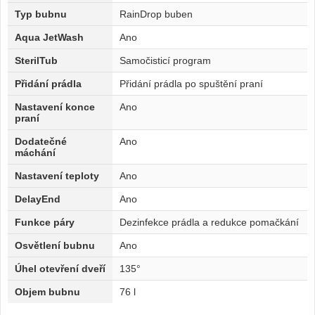
Typ bubnu
RainDrop buben
Aqua JetWash
Ano
SterilTub
Samočisticí program
Přidání prádla
Přidání prádla po spuštění praní
Nastavení konce
Ano
praní
Dodatečné
Ano
máchání
Nastavení teploty
Ano
DelayEnd
Ano
Funkce páry
Dezinfekce prádla a redukce pomačkání
Osvětlení bubnu
Ano
Úhel otevření dveří
135°
Objem bubnu
76 l