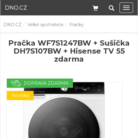
DNO.CZ
Navi
DNO.CZ
Velké spotřebiče
Pračky
Pračka WF7S1247BW + Sušička
DH7S107BW + Hisense TV 55
zdarma
DOPRAVA ZDARMA
Novinka