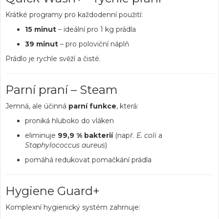
Krátké programy pro každodenní použití:
15 minut
– ideální pro 1 kg prádla
39 minut
– pro poloviční náplň
Prádlo je rychle svěží a čisté.
Parní praní – Steam
Jemná, ale účinná
parní funkce
, která:
proniká hluboko do vláken
eliminuje
99,9 % bakterií
(např.
E. coli
a
Staphylococcus aureus
)
pomáhá redukovat pomačkání prádla
Hygiene Guard+
Komplexní hygienický systém zahrnuje: