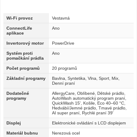
Wi-Fi provoz
Vestavná
ConnectLife
Ano
aplikace
Invertorový motor
PowerDrive
Systém proti
Ano
pomačkání prádla
Počet programů
20 programů
Základní programy
Bavlna, Syntetika, Vlna, Sport, Mix,
Denní praní
Dodatečné
AllergyCare, Oblíbené, Dětské prádlo,
programy
AutoWash automatický program praní,
QuickWash 15', Košile, Eco 40–60 °C,
Hedvábí/Jemné prádlo, Tmavé prádlo,
AI super praní, Rychlé praní 39'
Displej
Elektronické ovládání s LCD displejem
Materiál bubnu
Nerezová ocel