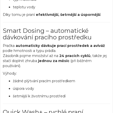
teplotu vody
Díky tomu je praní
efektivnější, šetrnější a úspornější
.
Smart Dosing – automatické
dávkování pracího prostředku
Pračka
automaticky dávkuje prací prostředek a aviváž
podle hmotnosti a typu prádla.
Zásobník pojme množství až na
24 pracích cyklů
, takže jej
stačí doplnit zhruba
jednou za měsíc
(při běžném
používání).
Výhody:
žádné plýtvání pracím prostředkem
úspora vody
šetrnější k životnímu prostředí
Quick Wash+ – rychlé praní