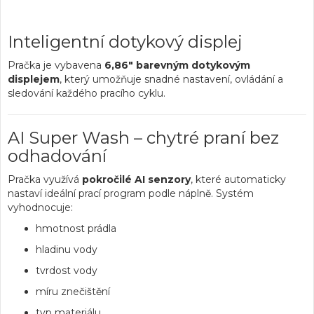
Inteligentní dotykový displej
Pračka je vybavena
6,86" barevným dotykovým
displejem
, který umožňuje snadné nastavení, ovládání a
sledování každého pracího cyklu.
AI Super Wash – chytré praní bez
odhadování
Pračka využívá
pokročilé AI senzory
, které automaticky
nastaví ideální prací program podle náplně. Systém
vyhodnocuje:
hmotnost prádla
hladinu vody
tvrdost vody
míru znečištění
typ materiálu