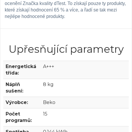
ocenění Značka kvality dTest. To získají pouze ty produkty,
které získají hodnocení 65 % a více, a řadí se tak mezi
nejlépe hodnocené produkty.
Upřesňující parametry
Energetická
A+++
třída:
Náplň
8 kg
sušení:
Výrobce:
Beko
Počet
15
programů:
Spotřeba
0.144 kWh