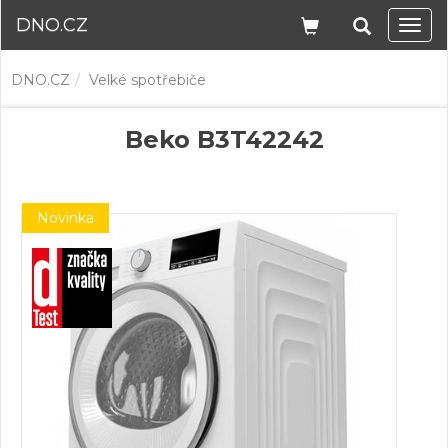
DNO.CZ
Navi
DNO.CZ
Velké spotřebiče
Beko B3T42242
Novinka