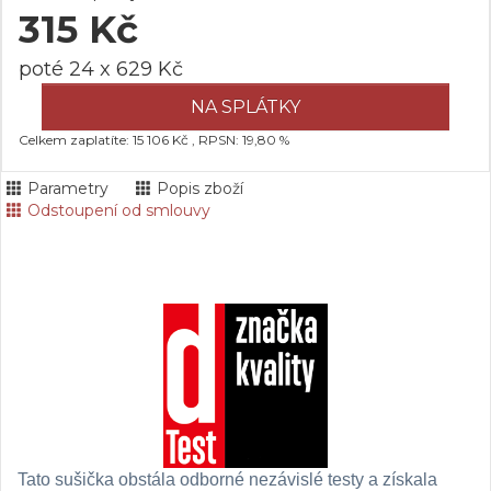
315 Kč
poté 24 x 629 Kč
NA SPLÁTKY
Celkem zaplatíte: 15 106 Kč , RPSN: 19,80 %
Parametry
Popis zboží
Odstoupení od smlouvy
Tato sušička obstála odborné nezávislé testy a získala