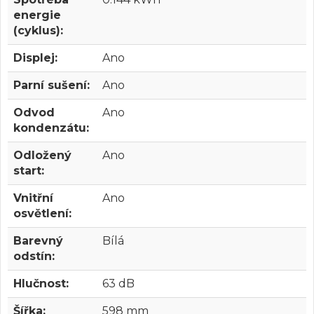
energie
(cyklus):
Displej:
Ano
Parní sušení:
Ano
Odvod
Ano
kondenzátu:
Odložený
Ano
start:
Vnitřní
Ano
osvětlení:
Barevný
Bílá
odstín:
Hlučnost:
63 dB
Šířka:
598 mm