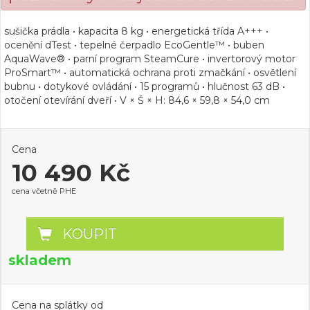
sušička prádla • kapacita 8 kg • energetická třída A+++ •
ocenění dTest • tepelné čerpadlo EcoGentle™ • buben
AquaWave® • parní program SteamCure • invertorový motor
ProSmart™ • automatická ochrana proti zmačkání • osvětlení
bubnu • dotykové ovládání • 15 programů • hlučnost 63 dB •
otočení otevírání dveří • V × Š × H: 84,6 × 59,8 × 54,0 cm
Cena
10 490 Kč
cena včetně PHE
KOUPIT
skladem
Cena na splátky od