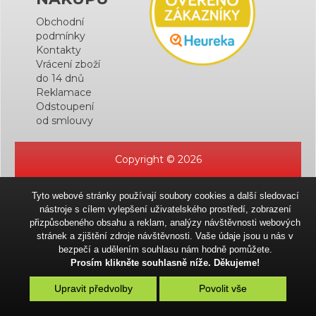
Obchodní
podmínky
Kontakty
Vrácení zboží
do 14 dnů
Reklamace
Odstoupení
od smlouvy
Copyright © 2026
Tyto webové stránky používají soubory cookies a další sledovací
nástroje s cílem vylepšení uživatelského prostředí, zobrazení
přizpůsobeného obsahu a reklam, analýzy návštěvnosti webových
stránek a zjištění zdroje návštěvnosti. Vaše údaje jsou u nás v
bezpečí a udělením souhlasu nám hodně pomůžete.
Prosím klikněte souhlasně níže. Děkujeme!
Upravit předvolby
Povolit vše