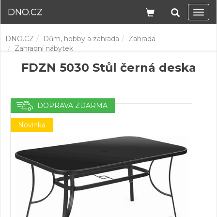
DNO.CZ
Navi
DNO.CZ
Dům, hobby a zahrada
Zahrada
Zahradní nábytek
FDZN 5030 Stůl černá deska
DOPRAVA ZDARMA
Novinka