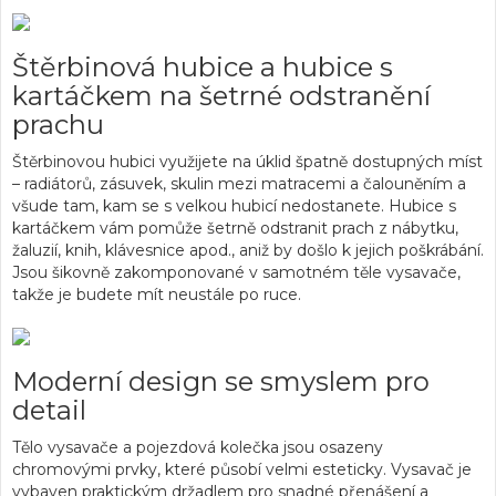
Štěrbinová hubice a hubice s
kartáčkem na šetrné odstranění
prachu
Štěrbinovou hubici využijete na úklid špatně dostupných míst
– radiátorů, zásuvek, skulin mezi matracemi a čalouněním a
všude tam, kam se s velkou hubicí nedostanete. Hubice s
kartáčkem vám pomůže šetrně odstranit prach z nábytku,
žaluzií, knih, klávesnice apod., aniž by došlo k jejich poškrábání.
Jsou šikovně zakomponované v samotném těle vysavače,
takže je budete mít neustále po ruce.
Moderní design se smyslem pro
detail
Tělo vysavače a pojezdová kolečka jsou osazeny
chromovými prvky, které působí velmi esteticky. Vysavač je
vybaven praktickým držadlem pro snadné přenášení a