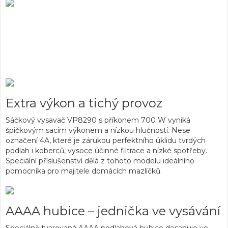
Expert na všechny typy podlah
Široké příslušenství
HEPA filtr 13
Extra výkon a tichý provoz
Sáčkový vysavač VP8290 s příkonem 700 W vyniká
špičkovým sacím výkonem a nízkou hlučností. Nese
označení 4A, které je zárukou perfektního úklidu tvrdých
podlah i koberců, vysoce účinné filtrace a nízké spotřeby.
Speciální příslušenství dělá z tohoto modelu ideálního
pomocníka pro majitele domácích mazlíčků.
AAAA hubice – jednička ve vysávání