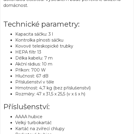
domácnost.
Technické parametry:
Kapacita sáčku: 3 l
Kontrolka plnosti sáčku
Kovové teleskopické trubky
HEPA filtr 13
Délka kabelu: 7 m
Akční rádius: 10 m
Příkon: 700 W
Hlučnost: 67 dB
Příslušenství v těle
Hmotnost: 4,7 kg (bez příslušenství)
Rozměry: 47 x 31,5 x 25,5 (v x š x h)
Příslušenství:
AAAA hubice
Velký turbokartáč
Kartáč na zvířecí chlupy