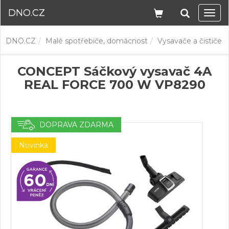
DNO.CZ
Navi
DNO.CZ
Malé spotřebiče, domácnost
Vysavače a čističe
CONCEPT Sáčkový vysavač 4A
REAL FORCE 700 W VP8290
DOPRAVA ZDARMA
Novinka