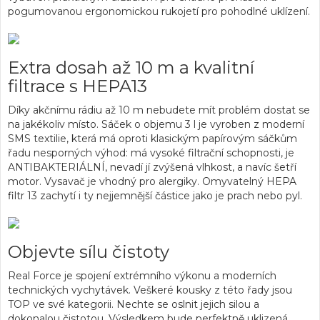
pogumovanou ergonomickou rukojetí pro pohodlné uklízení.
Extra dosah až 10 m a kvalitní
filtrace s HEPA13
Díky akčnímu rádiu až 10 m nebudete mít problém dostat se
na jakékoliv místo. Sáček o objemu 3 l je vyroben z moderní
SMS textilie, která má oproti klasickým papírovým sáčkům
řadu nesporných výhod: má vysoké filtrační schopnosti, je
ANTIBAKTERIÁLNÍ, nevadí jí zvýšená vlhkost, a navíc šetří
motor. Vysavač je vhodný pro alergiky. Omyvatelný HEPA
filtr 13 zachytí i ty nejjemnější částice jako je prach nebo pyl.
Objevte sílu čistoty
Real Force je spojení extrémního výkonu a moderních
technických vychytávek. Veškeré kousky z této řady jsou
TOP ve své kategorii. Nechte se oslnit jejich silou a
dokonalou čistotou. Výsledkem bude perfektně uklizená