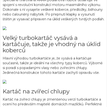
Speciálně tvarovaná AAAA podlahová hubice dosahuje ve
spojení s revoluční konstrukcí motoru maximálního výkonu.
Dokonale s ní vysajete veškeré koberce, předložky, běhouny
nebo čalouněný nábytek. Po přepnutí klapky a vysunutí
štětin je vysavač připraven na úklid veškerých tvrdých podlah.
Velký turbokartáč vysává a
kartáčuje, takže je vhodný na úklid
koberců
Hlavní výhodou turbokartáče je, že vysává a kartáčuje
současně, takže je ideální na všechny typy koberců. Výborně
si poradí s popadanými vlasy nebo zvířecími chlupy.
Jedinečná konstrukce tohoto kartáče zachytí opravdu vše.
Kartáč na zvířecí chlupy
Kartáč na zvířecí chlupy je zmenšenou verzí turbokartáče a
ocení ho především majitelé domácích mazlíčků. Perfektně