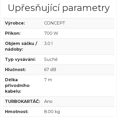
Upřesňující parametry
Výrobce:
CONCEPT
Příkon:
700 W
Objem sáčku /
3.0 l
nádoby:
Typ vysávání:
Suché
Hlučnost:
67 dB
Délka
7 m
přívodního
kabelu:
TURBOKARTÁČ:
Ano
Hmotnost:
8.00 kg