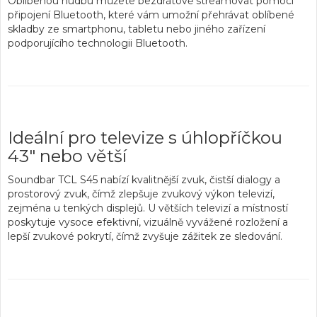
Oblíbenou hudbu můžete
bezdrátově streamovat pomocí
připojení Bluetooth
, které vám umožní přehrávat oblíbené
skladby ze smartphonu, tabletu nebo jiného zařízení
podporujícího technologii Bluetooth.
Ideální pro televize s úhlopříčkou
43" nebo větší
Soundbar TCL S45 nabízí kvalitnější zvuk, čistší dialogy a
prostorový zvuk, čímž
zlepšuje zvukový výkon televizí
,
zejména u tenkých displejů. U větších televizí a místností
poskytuje vysoce efektivní, vizuálně
vyvážené rozložení a
lepší zvukové pokrytí
, čímž zvyšuje zážitek ze sledování.