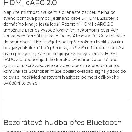
HDMI eARC 2.0
Naplňte místnost zvukem a
přeneste zážitek z kina do
svého domova
pomocí jediného kabelu HDMI. Zážitek z
domácího kina je ještě lepší. Rozhraní HDMI eARC 2.0
umožňuje přenos vysoce kvalitních nekomprimovaných
zvukových formátů, jako je
Dolby Atmos a DTS:X
, z televize
do soundbaru. Tím si užijete nejlepší možnou kvalitu zvuku
bez jakýchkoli ztrát při přenosu, což vašim filmům, hudbě a
hrám poskytne ještě pohlcujícíjší zvukový zážitek. HDMI
eARC 2.0 podporuje také korekci synchronizace rtů pro
synchronizaci zvukového a video obsahu a obousměrnou
komunikaci. Soundbar může
posílat ovládací signály zpět do
televize
, například nastavení hlasitosti pomocí dálkového
ovládání televize.
Bezdrátová hudba přes Bluetooth