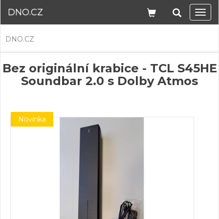
DNO.CZ
Navi
DNO.CZ
Bez originální krabice - TCL S45HE
Soundbar 2.0 s Dolby Atmos
Novinka