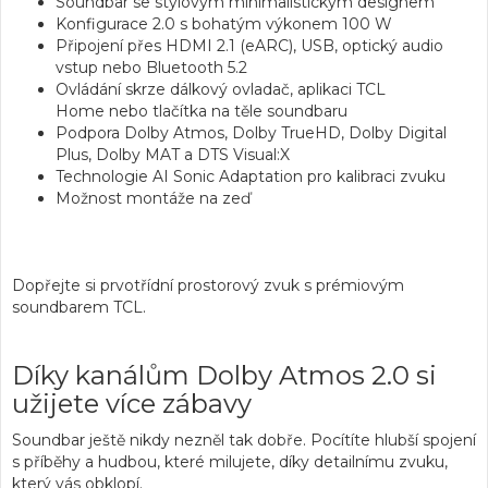
Soundbar
se stylovým minimalistickým designem
Konfigurace 2.0
s bohatým
výkonem 100 W
Připojení přes
HDMI 2.1 (eARC)
,
USB
,
optický audio
vstup
nebo
Bluetooth 5.2
Ovládání skrze
dálkový ovladač
,
aplikaci TCL
Home
nebo tlačítka na těle soundbaru
Podpora
Dolby Atmos
,
Dolby TrueHD
,
Dolby Digital
Plus
,
Dolby MAT
a
DTS Visual:X
Technologie
AI Sonic Adaptation
pro kalibraci zvuku
Možnost
montáže na zeď
Dopřejte si prvotřídní prostorový zvuk s prémiovým
soundbarem TCL.
Díky kanálům Dolby Atmos 2.0 si
užijete více zábavy
Soundbar ještě nikdy nezněl tak dobře. Pocítíte hlubší spojení
s příběhy a hudbou, které milujete, díky detailnímu zvuku,
který vás obklopí.