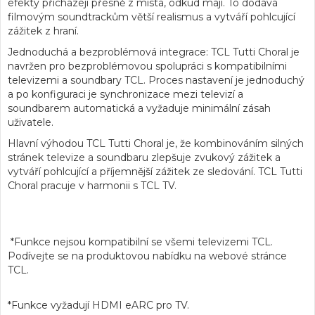
efekty přicházejí přesně z místa, odkud mají. To dodává
filmovým soundtrackům
větší realismus a vytváří pohlcující
zážitek
z hraní.
Jednoduchá a bezproblémová integrace: TCL Tutti Choral je
navržen pro bezproblémovou spolupráci s kompatibilními
televizemi a soundbary TCL. Proces nastavení je jednoduchý
a po konfiguraci je
synchronizace
mezi televizí a
soundbarem
automatická
a vyžaduje minimální zásah
uživatele.
Hlavní výhodou TCL Tutti Choral je, že kombinováním silných
stránek televize a soundbaru zlepšuje zvukový zážitek a
vytváří pohlcující a
příjemnější zážitek ze sledování
. TCL Tutti
Choral pracuje v harmonii s TCL TV.
*Funkce nejsou kompatibilní se všemi televizemi TCL.
Podívejte se na produktovou nabídku na webové stránce
TCL.
*Funkce vyžadují HDMI eARC pro TV.