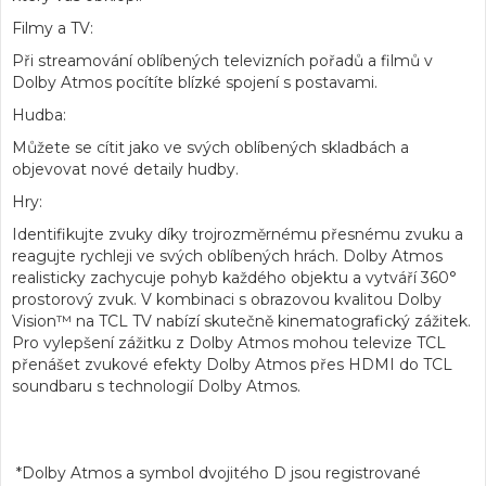
Filmy a TV
:
Při streamování oblíbených televizních pořadů a filmů v
Dolby Atmos pocítíte blízké spojení s postavami.
Hudba
:
Můžete se cítit jako ve svých oblíbených skladbách a
objevovat nové detaily hudby.
Hry
:
Identifikujte zvuky díky trojrozměrnému přesnému zvuku a
reagujte rychleji ve svých oblíbených hrách. Dolby Atmos
realisticky zachycuje
pohyb každého objektu a vytváří 360°
prostorový zvuk
. V kombinaci s obrazovou kvalitou Dolby
Vision™ na TCL TV nabízí skutečně kinematografický zážitek.
Pro vylepšení zážitku z Dolby Atmos mohou televize TCL
přenášet zvukové efekty Dolby Atmos přes HDMI do TCL
soundbaru s technologií
Dolby Atmos
.
*Dolby Atmos a symbol dvojitého D jsou registrované