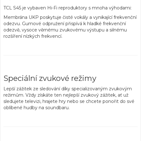
TCL S45 je vybaven Hi-Fi reproduktory s mnoha výhodami:
Membrána UKP poskytuje čisté vokály
a vynikající frekvenční
odezvu. Gumové odpružení přispívá k hladké frekvenční
odezvě, vysoce věrnému zvukovému výstupu a silnému
rozšíření nízkých frekvencí.
Speciální zvukové režimy
Lepší zážitek ze sledování díky specializovaným zvukovým
režimům. Vždy získáte ten nejlepší zvukový zážitek, ať už
sledujete televizi, hrajete hry nebo se chcete
ponořit do své
oblíbené hudby na soundbaru
.