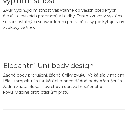
vyplní místnost
Zvuk vyplňující místnost vás vtáhne do vašich oblíbených
filmů, televizních programů a hudby. Tento zvukový systém
se
samostatným subwooferem pro silné basy
poskytuje silný
zvukový zážitek.
Elegantní Uni-body design
Žádné body přerušení, žádné úniky zvuku.
Velká síla v malém
těle
. Kompaktní a funkční elegance: žádné body přerušení a
žádná ztráta hluku. Povrchová úprava broušeného
kovu.
Odolné proti otiskům prstů
.