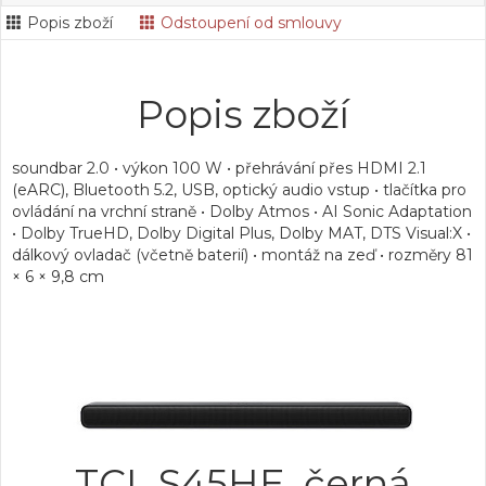
Popis zboží
Odstoupení od smlouvy
Popis zboží
soundbar 2.0 • výkon 100 W • přehrávání přes HDMI 2.1
(eARC), Bluetooth 5.2, USB, optický audio vstup • tlačítka pro
ovládání na vrchní straně • Dolby Atmos • AI Sonic Adaptation
• Dolby TrueHD, Dolby Digital Plus, Dolby MAT, DTS Visual:X •
dálkový ovladač (včetně baterií) • montáž na zeď • rozměry 81
× 6 × 9,8 cm
TCL S45HE, černá