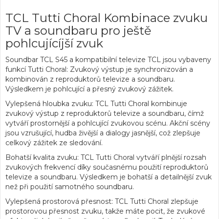
TCL Tutti Choral Kombinace zvuku
TV a soundbaru pro ještě
pohlcujícíjší zvuk
Soundbar TCL S45 a kompatibilní televize TCL jsou vybaveny
funkcí Tutti Choral: Zvukový výstup je
synchronizován a
kombinován z reproduktorů televize a soundbaru
.
Výsledkem je pohlcující a přesný zvukový zážitek.
Vylepšená hloubka zvuku: TCL Tutti Choral kombinuje
zvukový výstup z reproduktorů televize a soundbaru, čímž
vytváří prostornější a pohlcující zvukovou scénu. Akční scény
jsou vzrušující, hudba živější a dialogy jasnější, což zlepšuje
celkový zážitek ze sledování.
Bohatší kvalita zvuku
: TCL Tutti Choral vytváří plnější rozsah
zvukových frekvencí díky současnému použití reproduktorů
televize a soundbaru. Výsledkem je bohatší a detailnější zvuk
než při použití samotného soundbaru.
Vylepšená prostorová přesnost: TCL Tutti Choral zlepšuje
prostorovou přesnost zvuku, takže máte pocit, že zvukové