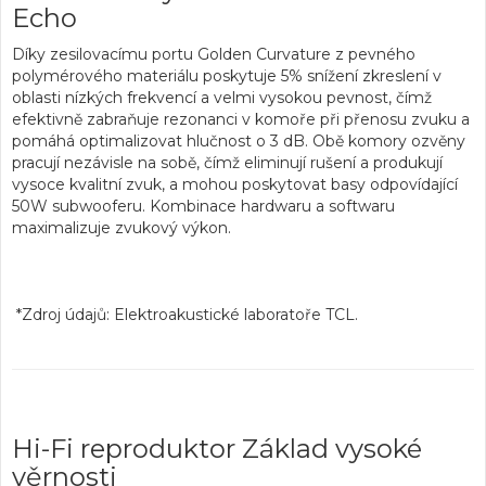
Echo
Díky zesilovacímu
portu Golden Curvature z pevného
polymérového materiálu
poskytuje 5% snížení zkreslení v
oblasti nízkých frekvencí a velmi vysokou pevnost, čímž
efektivně zabraňuje rezonanci v komoře při přenosu zvuku a
pomáhá optimalizovat hlučnost o 3 dB. Obě komory ozvěny
pracují nezávisle na sobě, čímž eliminují rušení a produkují
vysoce kvalitní zvuk, a mohou poskytovat basy odpovídající
50W subwooferu. Kombinace hardwaru a softwaru
maximalizuje zvukový výkon.
*Zdroj údajů: Elektroakustické laboratoře TCL.
Hi-Fi reproduktor Základ vysoké
věrnosti