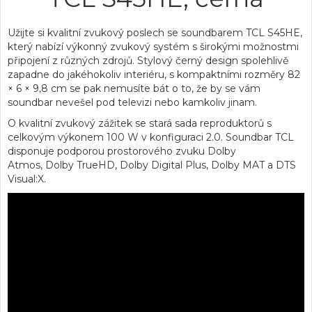
Užijte si kvalitní zvukový poslech se soundbarem TCL S45HE,
který nabízí
výkonný zvukový systém
s
širokými možnostmi
připojení
z různých zdrojů. Stylový černý design spolehlivě
zapadne do jakéhokoliv interiéru, s kompaktními
rozměry 82
× 6 × 9,8 cm
se pak nemusíte bát o to, že by se vám
soundbar nevešel pod televizi nebo kamkoliv jinam.
O kvalitní zvukový zážitek se stará sada reproduktorů s
celkovým výkonem
100 W
v
konfiguraci 2.0
. Soundbar TCL
disponuje podporou
prostorového zvuku Dolby
Atmos
,
Dolby TrueHD
,
Dolby Digital Plus
,
Dolby MAT
a
DTS
Visual:X
.