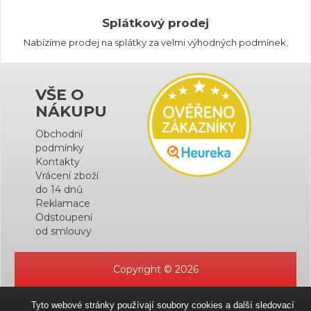
Splátkový prodej
Nabízíme prodej na splátky za velmi výhodných podmínek.
VŠE O
NÁKUPU
Obchodní
podmínky
Kontakty
Vrácení zboží
do 14 dnů
Reklamace
Odstoupení
od smlouvy
Copyright © 2026
Tyto webové stránky používají soubory cookies a další sledovací