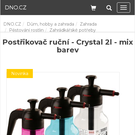
DNO.CZ
Navi
DNO.CZ
Dům, hobby a zahrada
Zahrada
Pěstování rostlin
Zahrádkářské potřeby
Postřikovač ruční - Crystal 2l - mix
barev
Novinka