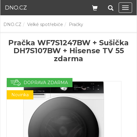
DNO.CZ
Navi
DNO.CZ
Velké spotřebiče
Pračky
Pračka WF7S1247BW + Sušička
DH7S107BW + Hisense TV 55
zdarma
DOPRAVA ZDARMA
Novinka