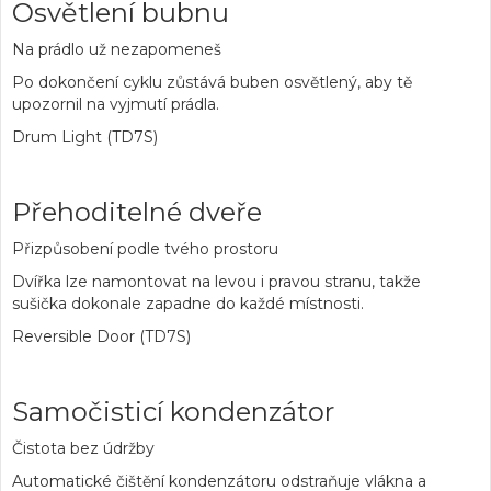
Osvětlení bubnu
Na prádlo už nezapomeneš
Po dokončení cyklu zůstává buben osvětlený, aby tě
upozornil na vyjmutí prádla.
Drum Light (TD7S)
Přehoditelné dveře
Přizpůsobení podle tvého prostoru
Dvířka lze namontovat na levou i pravou stranu, takže
sušička dokonale zapadne do každé místnosti.
Reversible Door (TD7S)
Samočisticí kondenzátor
Čistota bez údržby
Automatické čištění kondenzátoru odstraňuje vlákna a