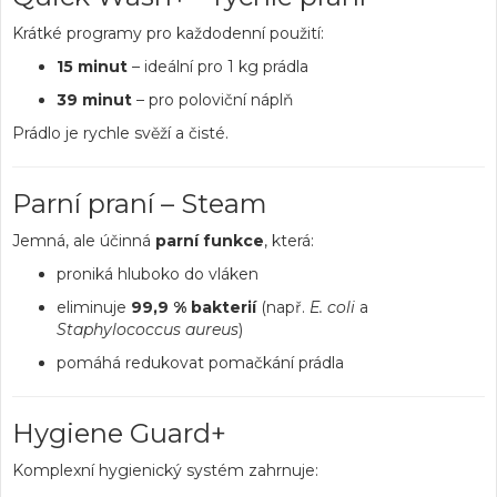
Krátké programy pro každodenní použití:
15 minut
– ideální pro 1 kg prádla
39 minut
– pro poloviční náplň
Prádlo je rychle svěží a čisté.
Parní praní – Steam
Jemná, ale účinná
parní funkce
, která:
proniká hluboko do vláken
eliminuje
99,9 % bakterií
(např.
E. coli
a
Staphylococcus aureus
)
pomáhá redukovat pomačkání prádla
Hygiene Guard+
Komplexní hygienický systém zahrnuje: