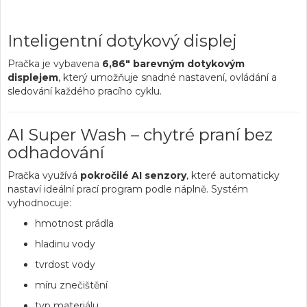
Inteligentní dotykový displej
Pračka je vybavena
6,86" barevným dotykovým
displejem
, který umožňuje snadné nastavení, ovládání a
sledování každého pracího cyklu.
AI Super Wash – chytré praní bez
odhadování
Pračka využívá
pokročilé AI senzory
, které automaticky
nastaví ideální prací program podle náplně. Systém
vyhodnocuje:
hmotnost prádla
hladinu vody
tvrdost vody
míru znečištění
typ materiálu