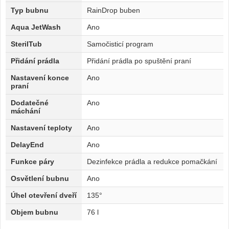
Typ bubnu
RainDrop buben
Aqua JetWash
Ano
SterilTub
Samočisticí program
Přidání prádla
Přidání prádla po spuštění praní
Nastavení konce
Ano
praní
Dodatečné
Ano
máchání
Nastavení teploty
Ano
DelayEnd
Ano
Funkce páry
Dezinfekce prádla a redukce pomačkání
Osvětlení bubnu
Ano
Úhel otevření dveří
135°
Objem bubnu
76 l