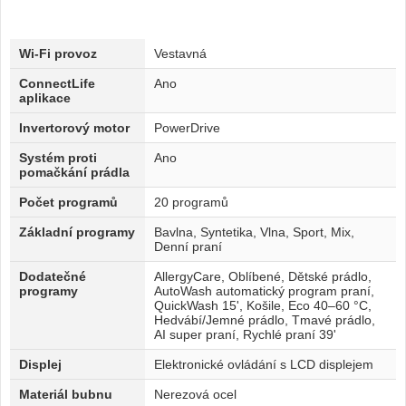
Wi-Fi provoz
Vestavná
ConnectLife
Ano
aplikace
Invertorový motor
PowerDrive
Systém proti
Ano
pomačkání prádla
Počet programů
20 programů
Základní programy
Bavlna, Syntetika, Vlna, Sport, Mix,
Denní praní
Dodatečné
AllergyCare, Oblíbené, Dětské prádlo,
programy
AutoWash automatický program praní,
QuickWash 15', Košile, Eco 40–60 °C,
Hedvábí/Jemné prádlo, Tmavé prádlo,
AI super praní, Rychlé praní 39'
Displej
Elektronické ovládání s LCD displejem
Materiál bubnu
Nerezová ocel