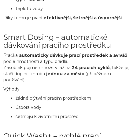
teplotu vody
Díky tomu je praní
efektivnější, šetrnější a úspornější
.
Smart Dosing – automatické
dávkování pracího prostředku
Pračka
automaticky dávkuje prací prostředek a aviváž
podle hmotnosti a typu prádla.
Zásobník pojme množství až na
24 pracích cyklů
, takže jej
stačí doplnit zhruba
jednou za měsíc
(při běžném
používání).
Výhody:
žádné plýtvání pracím prostředkem
úspora vody
šetrnější k životnímu prostředí
Quick Wash+ – rychlé praní