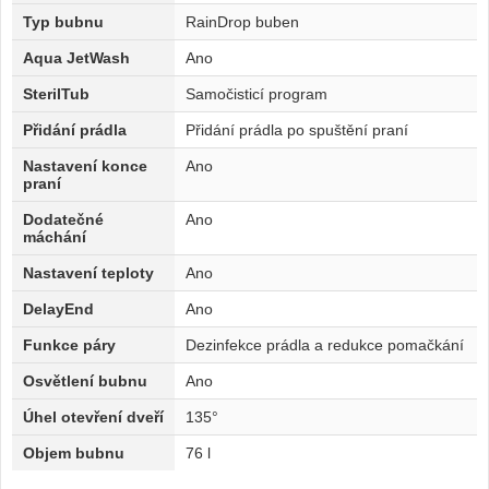
Typ bubnu
RainDrop buben
Aqua JetWash
Ano
SterilTub
Samočisticí program
Přidání prádla
Přidání prádla po spuštění praní
Nastavení konce
Ano
praní
Dodatečné
Ano
máchání
Nastavení teploty
Ano
DelayEnd
Ano
Funkce páry
Dezinfekce prádla a redukce pomačkání
Osvětlení bubnu
Ano
Úhel otevření dveří
135°
Objem bubnu
76 l