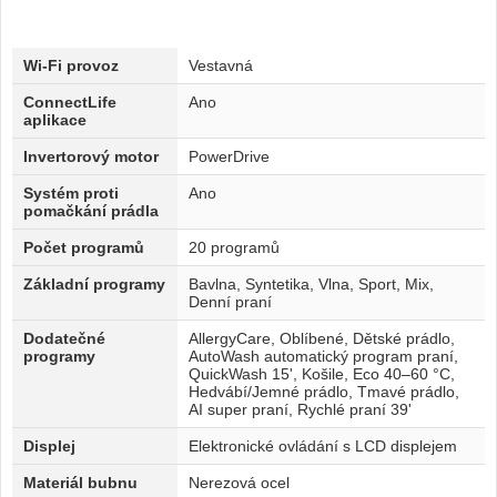
Wi-Fi provoz
Vestavná
ConnectLife
Ano
aplikace
Invertorový motor
PowerDrive
Systém proti
Ano
pomačkání prádla
Počet programů
20 programů
Základní programy
Bavlna, Syntetika, Vlna, Sport, Mix,
Denní praní
Dodatečné
AllergyCare, Oblíbené, Dětské prádlo,
programy
AutoWash automatický program praní,
QuickWash 15', Košile, Eco 40–60 °C,
Hedvábí/Jemné prádlo, Tmavé prádlo,
AI super praní, Rychlé praní 39'
Displej
Elektronické ovládání s LCD displejem
Materiál bubnu
Nerezová ocel