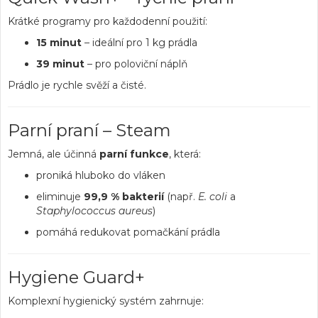
Krátké programy pro každodenní použití:
15 minut
– ideální pro 1 kg prádla
39 minut
– pro poloviční náplň
Prádlo je rychle svěží a čisté.
Parní praní – Steam
Jemná, ale účinná
parní funkce
, která:
proniká hluboko do vláken
eliminuje
99,9 % bakterií
(např.
E. coli
a
Staphylococcus aureus
)
pomáhá redukovat pomačkání prádla
Hygiene Guard+
Komplexní hygienický systém zahrnuje: