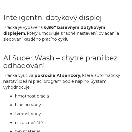
Inteligentní dotykový displej
Pračka je vybavena
6,86" barevným dotykovým
displejem
, který umožňuje snadné nastavení, ovládání a
sledování každého pracího cyklu.
AI Super Wash – chytré praní bez
odhadování
Pračka využívá
pokročilé AI senzory
, které automaticky
nastaví ideální prací program podle náplně. Systém
vyhodnocuje:
hmotnost prádla
hladinu vody
tvrdost vody
míru znečištění
typ materiálu