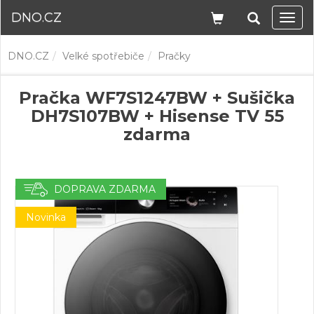
DNO.CZ
Navi
DNO.CZ
Velké spotřebiče
Pračky
Pračka WF7S1247BW + Sušička
DH7S107BW + Hisense TV 55
zdarma
DOPRAVA ZDARMA
Novinka