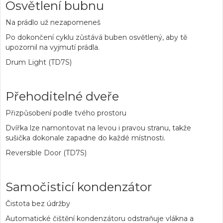
Osvětlení bubnu
Na prádlo už nezapomeneš
Po dokončení cyklu zůstává buben osvětlený, aby tě
upozornil na vyjmutí prádla.
Drum Light (TD7S)
Přehoditelné dveře
Přizpůsobení podle tvého prostoru
Dvířka lze namontovat na levou i pravou stranu, takže
sušička dokonale zapadne do každé místnosti.
Reversible Door (TD7S)
Samočisticí kondenzátor
Čistota bez údržby
Automatické čištění kondenzátoru odstraňuje vlákna a