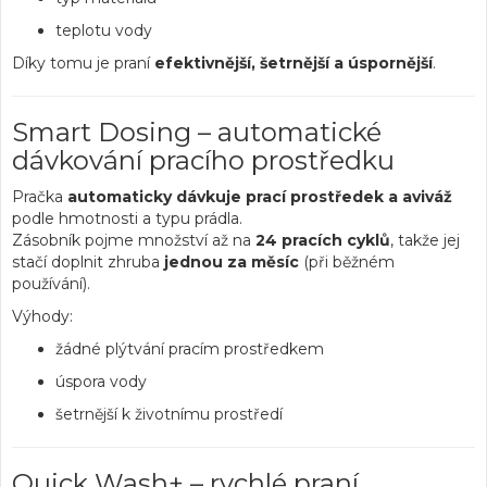
teplotu vody
Díky tomu je praní
efektivnější, šetrnější a úspornější
.
Smart Dosing – automatické
dávkování pracího prostředku
Pračka
automaticky dávkuje prací prostředek a aviváž
podle hmotnosti a typu prádla.
Zásobník pojme množství až na
24 pracích cyklů
, takže jej
stačí doplnit zhruba
jednou za měsíc
(při běžném
používání).
Výhody:
žádné plýtvání pracím prostředkem
úspora vody
šetrnější k životnímu prostředí
Quick Wash+ – rychlé praní