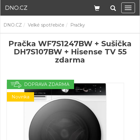
DNO.CZ
Navi
DNO.CZ
Velké spotřebiče
Pračky
Pračka WF7S1247BW + Sušička
DH7S107BW + Hisense TV 55
zdarma
DOPRAVA ZDARMA
Novinka