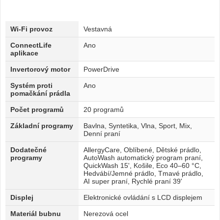
Wi-Fi provoz
Vestavná
ConnectLife
Ano
aplikace
Invertorový motor
PowerDrive
Systém proti
Ano
pomačkání prádla
Počet programů
20 programů
Základní programy
Bavlna, Syntetika, Vlna, Sport, Mix,
Denní praní
Dodatečné
AllergyCare, Oblíbené, Dětské prádlo,
programy
AutoWash automatický program praní,
QuickWash 15', Košile, Eco 40–60 °C,
Hedvábí/Jemné prádlo, Tmavé prádlo,
AI super praní, Rychlé praní 39'
Displej
Elektronické ovládání s LCD displejem
Materiál bubnu
Nerezová ocel