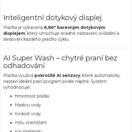
Inteligentní dotykový displej
Pračka je vybavena
6,86" barevným dotykovým
displejem
, který umožňuje snadné nastavení, ovládání a
sledování každého pracího cyklu.
AI Super Wash – chytré praní bez
odhadování
Pračka využívá
pokročilé AI senzory
, které automaticky
nastaví ideální prací program podle náplně. Systém
vyhodnocuje:
hmotnost prádla
hladinu vody
tvrdost vody
míru znečištění
typ materiálu