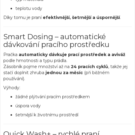
teplotu vody
Díky tomu je praní
efektivnější, šetrnější a úspornější
.
Smart Dosing – automatické
dávkování pracího prostředku
Pračka
automaticky dávkuje prací prostředek a aviváž
podle hmotnosti a typu prádla.
Zásobník pojme množství až na
24 pracích cyklů
, takže jej
stačí doplnit zhruba
jednou za měsíc
(při běžném
používání).
Výhody:
žádné plýtvání pracím prostředkem
úspora vody
šetrnější k životnímu prostředí
Quick Wash+ – rychlé praní