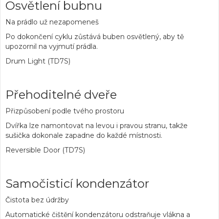
Osvětlení bubnu
Na prádlo už nezapomeneš
Po dokončení cyklu zůstává buben osvětlený, aby tě
upozornil na vyjmutí prádla.
Drum Light (TD7S)
Přehoditelné dveře
Přizpůsobení podle tvého prostoru
Dvířka lze namontovat na levou i pravou stranu, takže
sušička dokonale zapadne do každé místnosti.
Reversible Door (TD7S)
Samočisticí kondenzátor
Čistota bez údržby
Automatické čištění kondenzátoru odstraňuje vlákna a