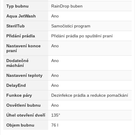
Typ bubnu
RainDrop buben
Aqua JetWash
Ano
SterilTub
Samočisticí program
Přidání prádla
Přidání prádla po spuštění praní
Nastavení konce
Ano
praní
Dodatečné
Ano
máchání
Nastavení teploty
Ano
DelayEnd
Ano
Funkce páry
Dezinfekce prádla a redukce pomačkání
Osvětlení bubnu
Ano
Úhel otevření dveří
135°
Objem bubnu
76 l