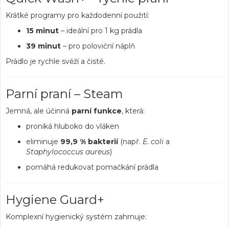
Krátké programy pro každodenní použití:
15 minut
– ideální pro 1 kg prádla
39 minut
– pro poloviční náplň
Prádlo je rychle svěží a čisté.
Parní praní – Steam
Jemná, ale účinná
parní funkce
, která:
proniká hluboko do vláken
eliminuje
99,9 % bakterií
(např.
E. coli
a
Staphylococcus aureus
)
pomáhá redukovat pomačkání prádla
Hygiene Guard+
Komplexní hygienický systém zahrnuje: