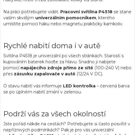
Na práci potřebujete vidět.
Pracovní svítilna P4518
se stane
vaším skvělým
univerzálním pomocníkem
, kterého
umístíte pomocí háku nebo magnetu prakticky kamkoliv.
Rychlé nabití doma i v autě
Svítilna P4518 je univerzální po všech stránkách. Starosti s
kupováním baterek hoďte za hlavu. Snadno ji nabijete
pomocí
napájecího zdroje přímo ze sítě
(100–240 V) nebo
přes
zásuvku zapalovače v autě
(12/24 V DC).
O stavu nabití vás informuje
LED kontrolka
– červená barva
se po úplném nabití změní v zelenou.
Podrží vás za všech okolností
Jste pořád někde na cestách? Potřebujete si často posvítit v
nepříznivých podmínkách? Pak je pro vás univerzální