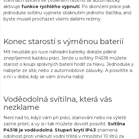
vteřinách svícení ve zvoleném režimu se automaticky
aktivuje
funkce rychlého vypnutí
. Po skončení práce pak
jednoduše svítilnu vypnete stisknutím jednoho tlačítka, aniž
byste museli procházet všemi dalšími režimy.
Konec starostí s výměnou baterií
Mít neustále po ruce náhradní baterky dokáže pěkně
znepříjemnit každou práci. Jenže u svítilny P4518 můžete
starost o koupi správných baterií hodit za hlavu. Jednoduše ji
nabijete ze sítě, nebo z automobilové zásuvky. A posvítíte si
s ní i v době, kdy se vám zrovna nabíjí.
Voděodolná svítilna, která vás
nezklame
Není nad to, když vám při práci, stanování nebo na výletě
začne pršet, a vy si i tak můžete dovolit posvítit.
Svítilna
P4518 je voděodolná
.
Stupeň krytí IP43
znamená
odolnost proti vniknutí vodní tříště v množství 10 litrů za