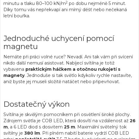
2
minutu a tlaku 80–100 kN/m
po dobu nejméně 5 minut.
Díky tomu vás nepřekvapí ani mírný déšť nebo nečekaná
letní bouřka.
Jednoduché uchycení pomocí
magnetu
Nemáte při práci volné ruce? Nevadí. Ani tak vám při svícení
nikdo další nemusí asistovat. Nabíjecí svítilna je totiž
vybavena
praktickým háčkem a otočnou rukojetí s
magnety
. Jednoduše si tak světlo kdykoliv rychle nastavíte,
aniž byste jej museli složitě natáčet nebo připevňovat.
Dostatečný výkon
Svítilna je skvělým pomocníkem při osvětlení široké plochy.
Zdrojem světla je COB LED, která dosvítí na vzdálenost až
26
m
, a 6 LED diod s dosvitem
25 m
. Maximální světelný tok
svítilny je
380 lm
. Při plném nabití baterie vydrží COB LED