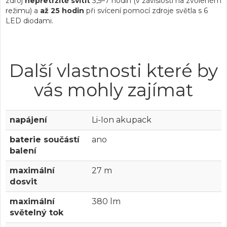
zdroj
nepřetržitě svítit
3,5–7 hodin (v závislosti na zvoleném
režimu) a
až 25 hodin
při svícení pomocí zdroje světla s 6
LED diodami.
Další vlastnosti které by
vás mohly zajímat
napájení
Li-Ion akupack
baterie součástí
ano
balení
maximální
27 m
dosvit
maximální
380 lm
světelný tok