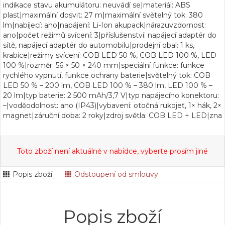
indikace stavu akumulátoru: neuvádí se|materiál: ABS
plast|maximální dosvit: 27 m|maximální světelný tok: 380
lm|nabíjecí: ano|napájení: Li-Ion akupack|nárazuvzdornost:
ano|počet režimů svícení: 3|příslušenství: napájecí adaptér do
sítě, napájecí adaptér do automobilu|prodejní obal: 1 ks,
krabice|režimy svícení: COB LED 50 %, COB LED 100 %, LED
100 %|rozměr: 56 × 50 × 240 mm|speciální funkce: funkce
rychlého vypnutí, funkce ochrany baterie|světelný tok: COB
LED 50 % – 200 lm, COB LED 100 % – 380 lm, LED 100 % –
20 lm|typ baterie: 2 500 mAh/3,7 V|typ napájecího konektoru:
–|voděodolnost: ano (IP43)|vybavení: otočná rukojeť, 1× hák, 2×
magnet|záruční doba: 2 roky|zdroj světla: COB LED + LED|zna
Toto zboží není aktuálně v nabídce, vyberte prosím jiné
Popis zboží
Odstoupení od smlouvy
Popis zboží