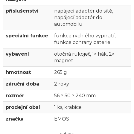
příslušenství
napájecí adaptér do sítě,
napájecí adaptér do
automobilu
speciální funkce
funkce rychlého vypnutí,
funkce ochrany baterie
vybavení
otočná rukojeť, 1× hák, 2×
magnet
hmotnost
265 g
záruční doba
2 roky
rozměr
56 × 50 × 240 mm
prodejní obal
1 ks, krabice
značka
EMOS
nahoru