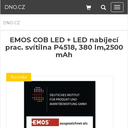
DNO.CZ
Navi
DNO.CZ
EMOS COB LED + LED nabíjecí
prac. svítilna P4518, 380 lm,2500
mAh
Novinka