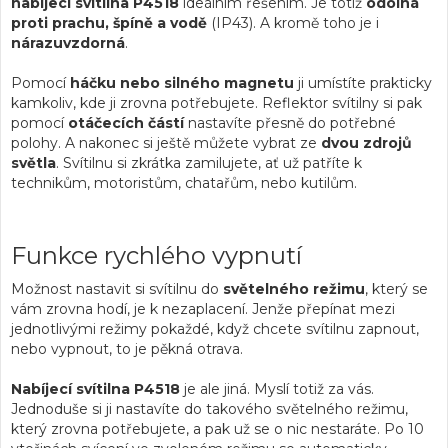
nabíjecí svítilna P4518
ideálním řešením. Je totiž
odolná
proti prachu, špíně a vodě
(IP43). A kromě toho je i
nárazuvzdorná
.
Pomocí
háčku nebo silného magnetu
ji umístíte prakticky
kamkoliv, kde ji zrovna potřebujete. Reflektor svítilny si pak
pomocí
otáčecích částí
nastavíte přesně do potřebné
polohy. A nakonec si ještě můžete vybrat ze
dvou zdrojů
světla
. Svítilnu si zkrátka zamilujete, ať už patříte k
technikům, motoristům, chatařům, nebo kutilům.
Funkce rychlého vypnutí
Možnost nastavit si svítilnu do
světelného režimu
, který se
vám zrovna hodí, je k nezaplacení. Jenže přepínat mezi
jednotlivými režimy pokaždé, když chcete svítilnu zapnout,
nebo vypnout, to je pěkná otrava.
Nabíjecí svítilna P4518
je ale jiná. Myslí totiž za vás.
Jednoduše si ji nastavíte do takového světelného režimu,
který zrovna potřebujete, a pak už se o nic nestaráte. Po 10