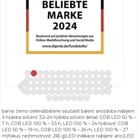
barva: černo-zelená|baterie součástí balení: ano|doba nabíjení:
4 h|doba svícení: 3,5–24 h|doba svícení detail: COB LED 50 % –
7 h, COB LED 100 % – 3,5 h, LED 100 % – 24 h|dosvit: COB
LED 50 % – 19 m, COB LED 100 % – 26 m, LED 100 % – 27
m|fokus: ne|hmotnost: 265 g|LED indikace nabíjení: ano|LED