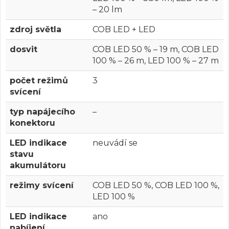
– 20 lm
zdroj světla
COB LED + LED
dosvit
COB LED 50 % – 19 m, COB LED
100 % – 26 m, LED 100 % – 27 m
počet režimů
3
svícení
typ napájecího
–
konektoru
LED indikace
neuvádí se
stavu
akumulátoru
režimy svícení
COB LED 50 %, COB LED 100 %,
LED 100 %
LED indikace
ano
nabíjení