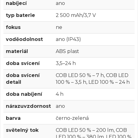
nabíjecí
ano
typ baterie
2 500 mAh/3,7 V
fokus
ne
voděodolnost
ano (IP43)
materiál
ABS plast
doba svícení
3,5–24 h
doba svícení
COB LED 50 % – 7 h, COB LED
detail
100 % – 3,5 h, LED 100 % – 24 h
doba nabíjení
4 h
nárazuvzdornost
ano
barva
černo-zelená
světelný tok
COB LED 50 % – 200 lm, COB
LED 100 % – 380 lm, LED 100 %