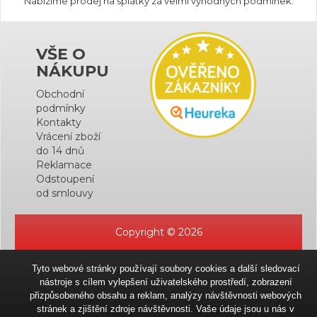
Nabízíme prodej na splátky za velmi výhodných podmínek.
VŠE O
NÁKUPU
Obchodní
podmínky
Kontakty
Vrácení zboží
do 14 dnů
Reklamace
Odstoupení
od smlouvy
Copyright © 2026
Tyto webové stránky používají soubory cookies a další sledovací
nástroje s cílem vylepšení uživatelského prostředí, zobrazení
přizpůsobeného obsahu a reklam, analýzy návštěvnosti webových
stránek a zjištění zdroje návštěvnosti. Vaše údaje jsou u nás v