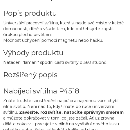
Popis produktu
Univerzální pracovní svítilna, která si najde své místo v každé
domácnosti, dílně a všude tam, kde potřebujete zajistit
širokou plochu osvětlení.
Možnost uchycení pomocí magnetu nebo háčku.
Výhody produktu
Natáčení "lámání" spodní části svítilny o 360 stupňů.
Rozšířený popis
Nabíjecí svítilna P4518
Znáte to. Jste soustředění na práci a najednou vám chybí
silné světlo. Není nad to, když máte po ruce univerzální
svítilnu.
Zavěsíte, rozsvítíte, natočíte správným směrem
a můžete pokračovat v tom, co jste začali. Ať už zrovna
děláte cokoliv – pracujete v dílně na vyrábění nového kusu
nábytku, nebo třeba zatloukáte kolíky od stanu.