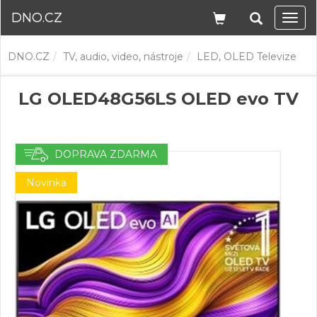
DNO.CZ
Navi
DNO.CZ
TV, audio, video, nástroje
LED, OLED Televize
LG OLED48G56LS OLED evo TV
DOPRAVA ZDARMA
Novinka