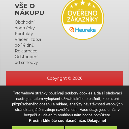
VŠE O
NÁKUPU
Obchodní
podmínky
Kontakty
Vrácení zboží
do 14 dnů
Reklamace
Odstoupení
od smlouvy
Copyright © 2026
Tyto webové stránky používají soubory cookies a další sledovací
nástroje s cílem vylepšení uživatelského prostředí, zobrazení
přizpůsobeného obsahu a reklam, analýzy návštěvnosti webových
stránek a zjištění zdroje návštěvnosti. Vaše údaje jsou u nás v
bezpečí a udělením souhlasu nám hodně pomůžete.
Prosím klikněte souhlasně níže. Děkujeme!