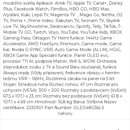
modrého světla Aplikace: Antik TV, Apple TV, Canal+, Disney
Plus, Facebook Watch, FilmBox, HBO GO, HBO Max,
iVysílání, Kuki, Lepší.TV, Magenta TV , Magio Go, Netflix, O2
TV, Prima +, Prime Video, Rakuten TV, Seznam TV, Skylink
Live TV, SkyShowtime, Sledovani.tv, Spotify, Telly, TikTok, T-
Mobile TV GO, Twitch, Voyo, YouTube, YouTube Kids, XBOX
Gaming Pass, Oktagon TV Herní funkce: 144Hz Game
Accelerator, AMD FreeSync Premium, Game mode, Game
bar, Nvidia G-SYNC, VRR, Auto Game Mode (ALLM), HGiG,
XBOX Game App Speciální funkce: Panel OLED evo,
procesor ?11 AI, podpora Matter, Wifi 6, WOW Orchestra
(reprodukce zvuku z TV a Sound Baru současně), funkce
Always ready (Vždy připraven), frekvence obrazu v herním
režimu VRR – 165Hz, Rozšířená záruka na panel na 5 let
Stojan: Středová noha Rozteč nohou: 47 cm Rozměr pro
uchycení (VESA): 300 × 200 Rozměry s podstavcem (VxŠxH):
67,5 x 107,1 x 23 cm Rozměry bez podstavce (VxŠxH): 61.8 x
107.1 x 4.69 cm Hmotnost: 16,8 kg Barva: Stříbrná Název
certifikace: 2230301 Part Number: OLED48G56LS
nahoru