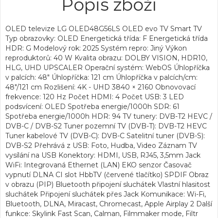
Popis zboží
OLED televize LG OLED48G56LS OLED evo TV Smart TV
Typ obrazovky: OLED Energetická třída: F Energetická třída
HDR: G Modelový rok: 2025 Systém repro: Jiný Výkon
reproduktorů: 40 W Kvalita obrazu: DOLBY VISION, HDR10,
HLG, UHD UPSCALER Operační systém: WebOS Úhlopříčka
v palcích: 48" Úhlopříčka: 121 cm Úhlopříčka v palcích/cm:
48"/121 cm Rozlišení: 4K - UHD 3840 × 2160 Obnovovací
frekvence: 120 Hz Počet HDMI: 4 Počet USB: 3 LED
podsvícení: OLED Spotřeba energie/1000h SDR: 61
Spotřeba energie/1000h HDR: 94 TV tunery: DVB-T2 HEVC /
DVB-C / DVB-S2 Tuner pozemní TV (DVB-T): DVB-T2 HEVC
Tuner kabelové TV (DVB-C): DVB-C Satelitní tuner (DVB-S):
DVB-S2 Přehrává z USB: Foto, Hudba, Video Záznam TV
vysílání na USB Konektory: HDMI, USB, RJ45, 3,5mm Jack
WiFi: Integrovaná Ethernet (LAN) EKO senzor Časovač
vypnutí DLNA CI slot HbbTV (červené tlačítko) SPDIF Obraz
v obrazu (PIP) Bluetooth připojení sluchátek Vlastní hlasitost
sluchátek Připojení sluchátek přes Jack Komunikace: Wi-Fi,
Bluetooth, DLNA, Miracast, Chromecast, Apple Airplay 2 Další
funkce: Skylink Fast Scan, Calman, Filmmaker mode, Filtr