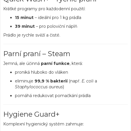
Krátké programy pro každodenní použití:
15 minut
– ideální pro 1 kg prádla
39 minut
– pro poloviční náplň
Prádlo je rychle svěží a čisté.
Parní praní – Steam
Jemná, ale účinná
parní funkce
, která:
proniká hluboko do vláken
eliminuje
99,9 % bakterií
(např.
E. coli
a
Staphylococcus aureus
)
pomáhá redukovat pomačkání prádla
Hygiene Guard+
Komplexní hygienický systém zahrnuje: