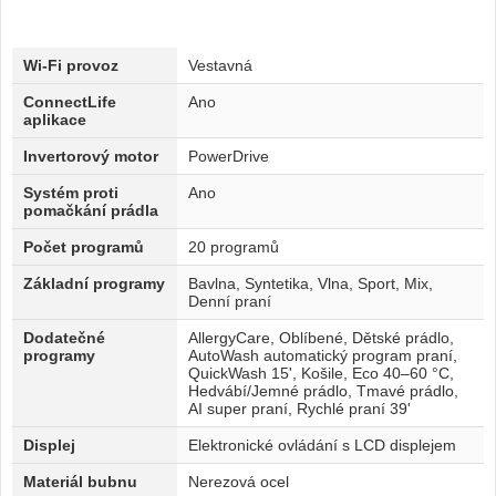
Wi-Fi provoz
Vestavná
ConnectLife
Ano
aplikace
Invertorový motor
PowerDrive
Systém proti
Ano
pomačkání prádla
Počet programů
20 programů
Základní programy
Bavlna, Syntetika, Vlna, Sport, Mix,
Denní praní
Dodatečné
AllergyCare, Oblíbené, Dětské prádlo,
programy
AutoWash automatický program praní,
QuickWash 15', Košile, Eco 40–60 °C,
Hedvábí/Jemné prádlo, Tmavé prádlo,
AI super praní, Rychlé praní 39'
Displej
Elektronické ovládání s LCD displejem
Materiál bubnu
Nerezová ocel