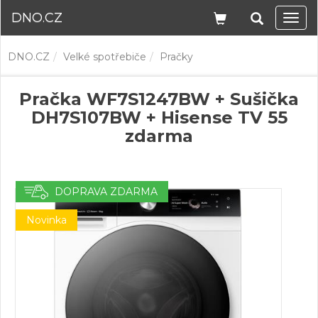
DNO.CZ
Navi
DNO.CZ
Velké spotřebiče
Pračky
Pračka WF7S1247BW + Sušička
DH7S107BW + Hisense TV 55
zdarma
DOPRAVA ZDARMA
Novinka