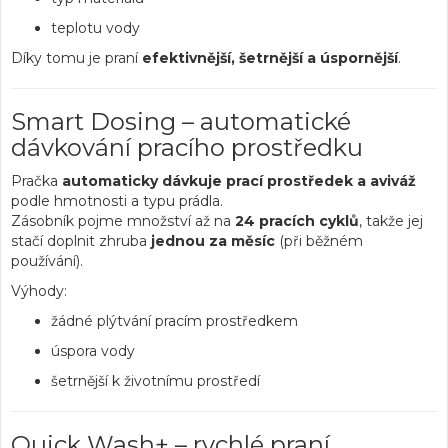
teplotu vody
Díky tomu je praní
efektivnější, šetrnější a úspornější
.
Smart Dosing – automatické
dávkování pracího prostředku
Pračka
automaticky dávkuje prací prostředek a aviváž
podle hmotnosti a typu prádla.
Zásobník pojme množství až na
24 pracích cyklů
, takže jej
stačí doplnit zhruba
jednou za měsíc
(při běžném
používání).
Výhody:
žádné plýtvání pracím prostředkem
úspora vody
šetrnější k životnímu prostředí
Quick Wash+ – rychlé praní