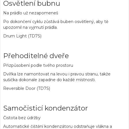
Osvětlení bubnu
Na prádlo už nezapomeneš
Po dokončení cyklu zůstává buben osvětlený, aby tě
upozornil na vyjmutí prádla.
Drum Light (TD7S)
Přehoditelné dveře
Přizpůsobení podle tvého prostoru
Dvířka lze namontovat na levou i pravou stranu, takže
sušička dokonale zapadne do každé místnosti.
Reversible Door (TD7S)
Samočisticí kondenzátor
Čistota bez údržby
Automatické čištění kondenzátoru odstraňuje vlákna a