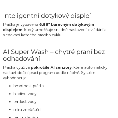
Inteligentní dotykový displej
Pračka je vybavena
6,86" barevným dotykovým
displejem
, který umožňuje snadné nastavení, ovládání a
sledování každého pracího cyklu.
AI Super Wash – chytré praní bez
odhadování
Pračka využívá
pokročilé AI senzory
, které automaticky
nastaví ideální prací program podle náplně. Systém
vyhodnocuje:
hmotnost prádla
hladinu vody
tvrdost vody
míru znečištění
typ materiálu