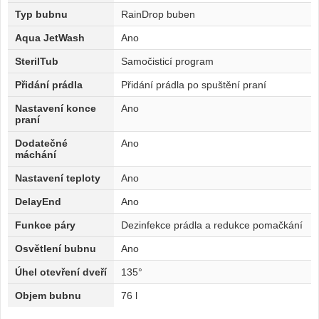
Typ bubnu
RainDrop buben
Aqua JetWash
Ano
SterilTub
Samočisticí program
Přidání prádla
Přidání prádla po spuštění praní
Nastavení konce
Ano
praní
Dodatečné
Ano
máchání
Nastavení teploty
Ano
DelayEnd
Ano
Funkce páry
Dezinfekce prádla a redukce pomačkání
Osvětlení bubnu
Ano
Úhel otevření dveří
135°
Objem bubnu
76 l