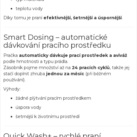
teplotu vody
Díky tomu je praní
efektivnější, šetrnější a úspornější
.
Smart Dosing – automatické
dávkování pracího prostředku
Pračka
automaticky dávkuje prací prostředek a aviváž
podle hmotnosti a typu prádla.
Zásobník pojme množství až na
24 pracích cyklů
, takže jej
stačí doplnit zhruba
jednou za měsíc
(při běžném
používání).
Výhody:
žádné plýtvání pracím prostředkem
úspora vody
šetrnější k životnímu prostředí
Quick Wash+ – rychlé praní