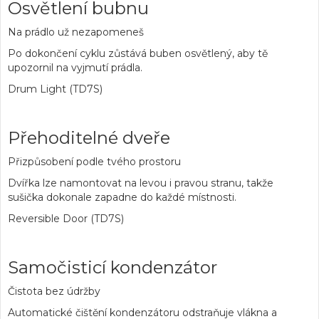
Osvětlení bubnu
Na prádlo už nezapomeneš
Po dokončení cyklu zůstává buben osvětlený, aby tě
upozornil na vyjmutí prádla.
Drum Light (TD7S)
Přehoditelné dveře
Přizpůsobení podle tvého prostoru
Dvířka lze namontovat na levou i pravou stranu, takže
sušička dokonale zapadne do každé místnosti.
Reversible Door (TD7S)
Samočisticí kondenzátor
Čistota bez údržby
Automatické čištění kondenzátoru odstraňuje vlákna a