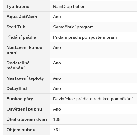
Typ bubnu
RainDrop buben
Aqua JetWash
Ano
SterilTub
Samočisticí program
Přidání prádla
Přidání prádla po spuštění praní
Nastavení konce
Ano
praní
Dodatečné
Ano
máchání
Nastavení teploty
Ano
DelayEnd
Ano
Funkce páry
Dezinfekce prádla a redukce pomačkání
Osvětlení bubnu
Ano
Úhel otevření dveří
135°
Objem bubnu
76 l