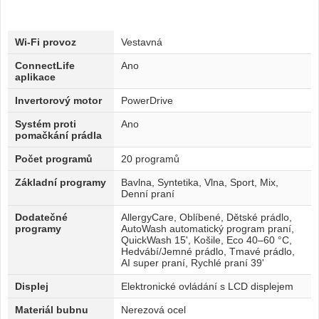
Wi-Fi provoz
Vestavná
ConnectLife
Ano
aplikace
Invertorový motor
PowerDrive
Systém proti
Ano
pomačkání prádla
Počet programů
20 programů
Základní programy
Bavlna, Syntetika, Vlna, Sport, Mix,
Denní praní
Dodatečné
AllergyCare, Oblíbené, Dětské prádlo,
programy
AutoWash automatický program praní,
QuickWash 15', Košile, Eco 40–60 °C,
Hedvábí/Jemné prádlo, Tmavé prádlo,
AI super praní, Rychlé praní 39'
Displej
Elektronické ovládání s LCD displejem
Materiál bubnu
Nerezová ocel