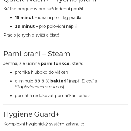
Krátké programy pro každodenní použití:
15 minut
– ideální pro 1 kg prádla
39 minut
– pro poloviční náplň
Prádlo je rychle svěží a čisté.
Parní praní – Steam
Jemná, ale účinná
parní funkce
, která:
proniká hluboko do vláken
eliminuje
99,9 % bakterií
(např.
E. coli
a
Staphylococcus aureus
)
pomáhá redukovat pomačkání prádla
Hygiene Guard+
Komplexní hygienický systém zahrnuje: