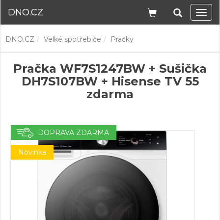
DNO.CZ
Navi
DNO.CZ
Velké spotřebiče
Pračky
Pračka WF7S1247BW + Sušička
DH7S107BW + Hisense TV 55
zdarma
DOPRAVA ZDARMA
Novinka