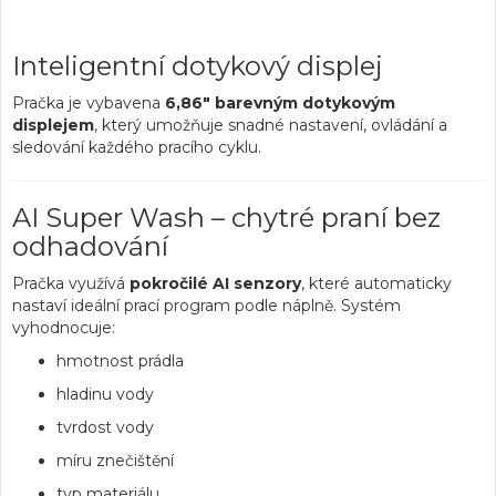
Inteligentní dotykový displej
Pračka je vybavena
6,86" barevným dotykovým
displejem
, který umožňuje snadné nastavení, ovládání a
sledování každého pracího cyklu.
AI Super Wash – chytré praní bez
odhadování
Pračka využívá
pokročilé AI senzory
, které automaticky
nastaví ideální prací program podle náplně. Systém
vyhodnocuje:
hmotnost prádla
hladinu vody
tvrdost vody
míru znečištění
typ materiálu