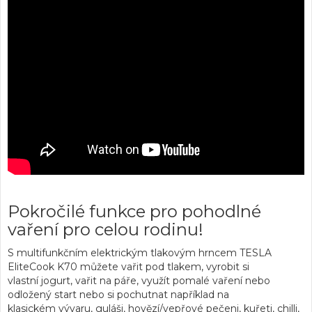
Pokročilé funkce pro pohodlné
vaření pro celou rodinu!
S multifunkčním elektrickým tlakovým hrncem TESLA
EliteCook K70 můžete vařit pod tlakem, vyrobit si
vlastní jogurt, vařit na páře, využít pomalé vaření nebo
odložený start nebo si pochutnat například na
klasickém vývaru, guláši, hovězí/vepřové pečeni, kuřeti, chilli,