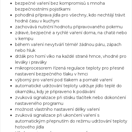
bezpečné vaření bez kompromisů s mnoha
bezpečnostními pojistkami
pohodlná příprava jídla pro všechny, kdo nechtějí trávit
hodně času v kuchyni
zachovává nutriční hodnotu připravovaného pokrmu
zdravé, bezpečné a rychlé vaření doma, na chatě nebo
v kempu
během vaření nevytváří téměř žádnou páru, zápach
nebo hluk
držák pro horní víko na každé straně hrnce, vhodné pro
leváky i praváky
mikroprocesorem řízená regulace teploty pro přesné
nastavení bezpečného tlaku v hrnci
výborný pro vaření pod tlakem a pomalé vaření
automatické udržování teploty udržuje jídlo teplé do
okamžiku, kdy je připraveno k podávání
zvuková signalizace při stisku tlačítek nebo dokončení
nastaveného programu
možnost vlastního nastavení délky vaření
zvuková signalizace při ukončení vaření s
automatickým přepnutím do režimu udržování teploty
hotového jídla