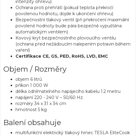
intenzity ohřevu)
Ochrana proti přehřátí (pokud teplota překročí
povolenou hodnotu, dojde k ukončení ohřevu)
Bezpečnostní tlakový ventil (při překročení maximální
povolené hodnoty bude pára bezpečně vypuštěna
automatickým ventilem)
Kovový kryt bezpečnostního plovoucího ventilu
(ochrana před nežádoucím nalepením potravin během
vaření)
Certifikace CE, GS, PED, RoHS, LVD, EMC
Objem / Rozměry
objem 6 litrů
příkon 1 000 W
délka odnímatelného napájecího kabelu 1.2 metru
napájení 220 - 240 V ~ 50/60 Hz
rozměry 34 x 31 x 34 cm
hmotnost 5 kg
Balení obsahuje
multifunkční elektrický tlakový hrnec TESLA EliteCook