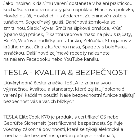
Jako inspiraci k dalšímu vaření dostanete v balení praktickou
kuchařku s mnoha recepty jako například: Hrachová polévka,
Hovězí guláš, Hovězí chilli s čedarem, Zeleninové rizoto s
tuňákem, Segedínský guláš, Banánová žemlovka se
zmrzlinou, Slepičí vývar, Srnčí na šípkové omáčce, Krůtí
(španělský) ptáček, Pikantní vepřové maso na pivu s rajčaty,
Boršč, Vepřové nudličky po tatarsku, Zelňačka, Stroganov z
krůtího masa, Čína z kuřecího masa, Špagety s boloňskou
omáčkou. Další nové zajímavé recepty naleznete
na našem Facebooku nebo YouTube kanálu.
TESLA - KVALITA & BEZPEČNOST
Důvěryhodná česká značka TESLA je známá svou
výjimečnou kvalitou a standardy, které zajišťují dokonalé
vaření při každém použití. Naše bezpečnostní funkce zajišťují
bezpečnost vás a vašich blízkých.
TESLA EliteCook K70 je produkt s certifikací GS neboli
Geprüfte Sicherheit (certifikovaná bezpečnost). Splňuje
všechny zákonné povinnosti, které se týkají elektrické a
mechanické bezpečnosti, nebezpečných materiálů,