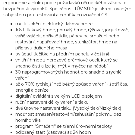
ergonomie a hluku podle požadavků německého zákona o
bezpečnosti výrobků. Společnost TÜV SÜD je akreditovaným
subjektem pro testování a certifikaci označení GS.
multifunkční elektrický tlakový hrnec
10v1: tlakový hrnec, pomalý hrnec, rýžovar, jogurtovač,
vařič vajíček, ohřívač jídla, pánev na smažení nebo
restování, napařovací hrnec, sterilizátor, hrnec na
přípravu dušeného masa
ovládací tlačítka na předním panelu v češtině
vnitřní hrnec z nerezové prémiové oceli, který se
snadno čistí a lze jej mýt v myčce na nádobí
30 naprogramovaných hodnot pro snadné a rychlé
vaření
až o 70% rychlejší než běžný způsob vaření - šetří čas,
energii a peníze
digitální ovládání s velkým LCD displejem
ruční nastavení délky vaření a tlaku
dvě úrovně nastavení tlaku (Vysoký tlak/Nízký tlak)
možnost smažení/restování/zahuštění pokrmu bez
horního víka
program "Smažení" se třemi úrovněmi teploty
odložený start (časovač) až 24 hodin