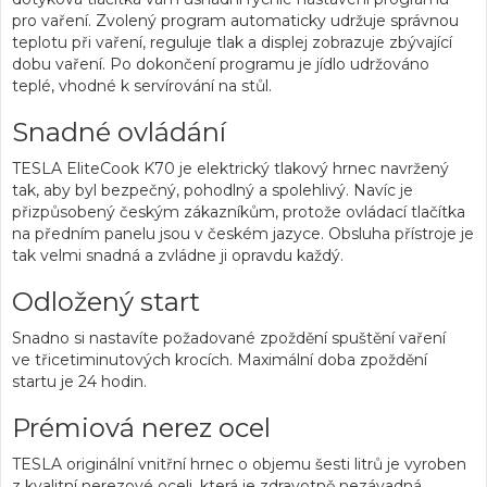
pro vaření. Zvolený program automaticky udržuje správnou
teplotu při vaření, reguluje tlak a displej zobrazuje zbývající
dobu vaření. Po dokončení programu je jídlo udržováno
teplé, vhodné k servírování na stůl.
Snadné ovládání
TESLA EliteCook K70 je elektrický tlakový hrnec navržený
tak, aby byl bezpečný, pohodlný a spolehlivý. Navíc je
přizpůsobený českým zákazníkům, protože ovládací tlačítka
na předním panelu jsou v českém jazyce. Obsluha přístroje je
tak velmi snadná a zvládne ji opravdu každý.
Odložený start
Snadno si nastavíte požadované zpoždění spuštění vaření
ve třicetiminutových krocích. Maximální doba zpoždění
startu je 24 hodin.
Prémiová nerez ocel
TESLA originální vnitřní hrnec o objemu šesti litrů je vyroben
z kvalitní nerezové oceli, která je zdravotně nezávadná,