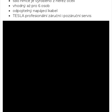
tělo hrnce je vyrobeno z nerez oceli
vhodný až pro 6 osob
odpojitelný napájecí kabel
TESLA profesionální záruční i pozáruční servis