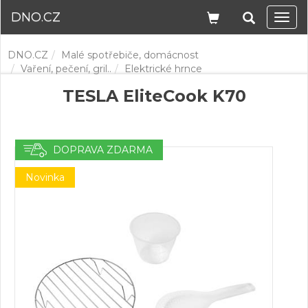
DNO.CZ
Navi
DNO.CZ
Malé spotřebiče, domácnost
Vaření, pečení, gril..
Elektrické hrnce
TESLA EliteCook K70
DOPRAVA ZDARMA
Novinka