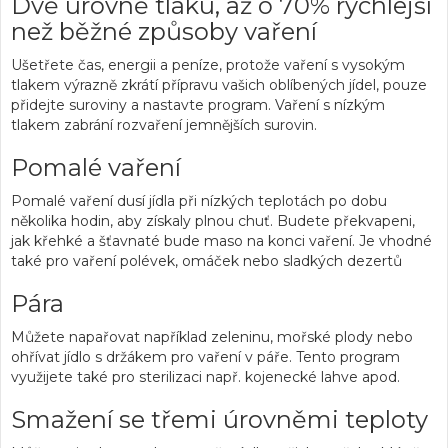
Dvě úrovně tlaku, až o 70% rychlejší
než běžné způsoby vaření
Ušetřete čas, energii a peníze, protože vaření s vysokým
tlakem výrazně zkrátí přípravu vašich oblíbených jídel, pouze
přidejte suroviny a nastavte program. Vaření s nízkým
tlakem zabrání rozvaření jemnějších surovin.
Pomalé vaření
Pomalé vaření dusí jídla při nízkých teplotách po dobu
několika hodin, aby získaly plnou chuť. Budete překvapeni,
jak křehké a šťavnaté bude maso na konci vaření. Je vhodné
také pro vaření polévek, omáček nebo sladkých dezertů
Pára
Můžete napařovat například zeleninu, mořské plody nebo
ohřívat jídlo s držákem pro vaření v páře. Tento program
využijete také pro sterilizaci např. kojenecké lahve apod.
Smažení se třemi úrovněmi teploty