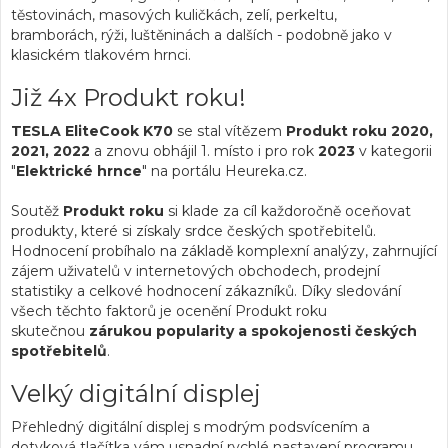
těstovinách, masových kuličkách, zelí, perkeltu,
bramborách, rýži, luštěninách a dalších - podobně jako v
klasickém tlakovém hrnci.
Již 4x Produkt roku!
TESLA EliteCook K70
se stal vítězem
Produkt roku 2020,
2021, 2022
a znovu obhájil 1. místo i pro rok
2023
v kategorii
"
Elektrické hrnce
" na portálu Heureka.cz.
Soutěž
Produkt roku
si klade za cíl každoročně oceňovat
produkty, které si získaly srdce českých spotřebitelů.
Hodnocení probíhalo na základě komplexní analýzy, zahrnující
zájem uživatelů v internetových obchodech, prodejní
statistiky a celkové hodnocení zákazníků. Díky sledování
všech těchto faktorů je ocenění Produkt roku
skutečnou
zárukou popularity a spokojenosti českých
spotřebitelů
.
Velký digitální displej
Přehledný digitální displej s modrým podsvícením a
dotyková tlačítka vám usnadní rychlé nastavení programu