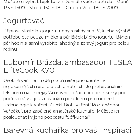
Můžete si vybrat teplotu smažení dle vašich potřeb - Méně:
135 ~ 160°C; Střed: 160 ~ 180°C nebo Více: 180 ~ 200°C.
Jogurtovač
Příprava vlastního jogurtu nebyla nikdy snazší, k jeho výrobě
potřebujete pouze mléko a pár lžiček bílého jogurtu. Během
pár hodin si sami vyrobíte lahodný a zdravý jogurt pro celou
rodinu.
Lubomír Brázda, ambasador TESLA
EliteCook K70
Osobně vařil na Hradě pro tři naše prezidenty i v
nejluxusnějších restauracích a hotelích. Je profesionálním
lektorem na té nejvyšší úrovni. Pořádá odborné kurzy pro
profesionály a je uznávaným poradcem pro moderní
technologie k vaření. Založil školu vaření "Roztančenou
Vařečku", pro zapálené amatérské kuchaře. Můžete jej
poslouchat i v jeho podcastu "Šéfkuchař"
Barevná kuchařka pro vaši inspiraci