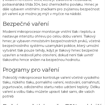
potravinářská třída 304, bez chemického povlaku. Hrnec je
dále vybaven vnitřními značkami pro zvýšenou bezpečnost
při vaření a je možno jej mýt v myčce na nádobí.
Bezpečné vaření
Moderní mikroprocesor monitoruje vnitřní tlak i teplotu a
nastavuje intenzitu ohřevu po celou dobu vaření. Tlakový
hrnec je vybaven množstvím bezpečnostních prvků, včetně
bezpečnostního systému uzamykání poklice, který umožní
vytvářet tlak pouze tehdy, když je tlakový hrnec bezpečně
uzavřen a nedovolí jeho otevření, dokud není tlak uvnitř
tlakového hrnce snížen na bezpečnou hodnotu.
Programy pro vaření
Pokročilý mikroprocesor kontroluje vaření včetně vysokého
tlaku, nízkého tlaku, pomalého vaření, restování, osmahnutí,
jogurtovače, odloženého startu nebo udržení teploty. Délku
vaření a volbu tlaku můžete upravit také sami, dle vašich
potřeb