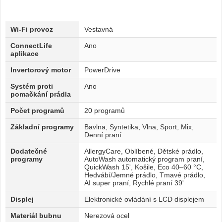
Wi-Fi provoz
Vestavná
ConnectLife
Ano
aplikace
Invertorový motor
PowerDrive
Systém proti
Ano
pomačkání prádla
Počet programů
20 programů
Základní programy
Bavlna, Syntetika, Vlna, Sport, Mix,
Denní praní
Dodatečné
AllergyCare, Oblíbené, Dětské prádlo,
programy
AutoWash automatický program praní,
QuickWash 15', Košile, Eco 40–60 °C,
Hedvábí/Jemné prádlo, Tmavé prádlo,
AI super praní, Rychlé praní 39'
Displej
Elektronické ovládání s LCD displejem
Materiál bubnu
Nerezová ocel