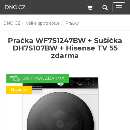
DNO.CZ
Navi
DNO.CZ
Velké spotřebiče
Pračky
Pračka WF7S1247BW + Sušička
DH7S107BW + Hisense TV 55
zdarma
DOPRAVA ZDARMA
Novinka