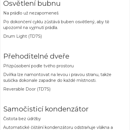
Osvětlení bubnu
Na prádlo už nezapomeneš
Po dokončení cyklu zůstává buben osvětlený, aby tě
upozornil na vyjmutí prádla.
Drum Light (TD7S)
Přehoditelné dveře
Přizpůsobení podle tvého prostoru
Dvířka lze namontovat na levou i pravou stranu, takže
sušička dokonale zapadne do každé místnosti.
Reversible Door (TD7S)
Samočisticí kondenzátor
Čistota bez údržby
Automatické čištění kondenzátoru odstraňuje vlákna a