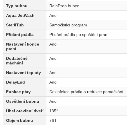
Typ bubnu
RainDrop buben
Aqua JetWash
Ano
SterilTub
Samočisticí program
Přidání prádla
Přidání prádla po spuštění praní
Nastavení konce
Ano
praní
Dodatečné
Ano
máchání
Nastavení teploty
Ano
DelayEnd
Ano
Funkce páry
Dezinfekce prádla a redukce pomačkání
Osvětlení bubnu
Ano
Úhel otevření dveří
135°
Objem bubnu
76 l