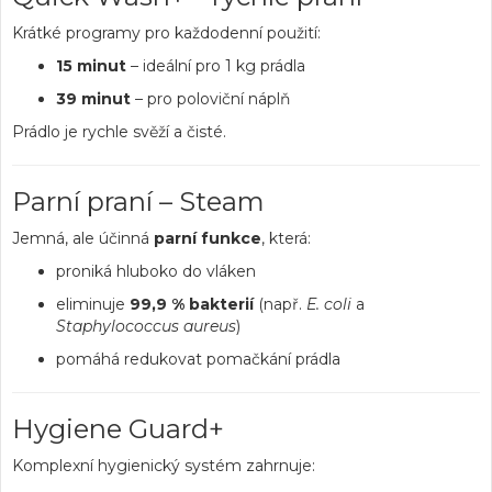
Krátké programy pro každodenní použití:
15 minut
– ideální pro 1 kg prádla
39 minut
– pro poloviční náplň
Prádlo je rychle svěží a čisté.
Parní praní – Steam
Jemná, ale účinná
parní funkce
, která:
proniká hluboko do vláken
eliminuje
99,9 % bakterií
(např.
E. coli
a
Staphylococcus aureus
)
pomáhá redukovat pomačkání prádla
Hygiene Guard+
Komplexní hygienický systém zahrnuje: