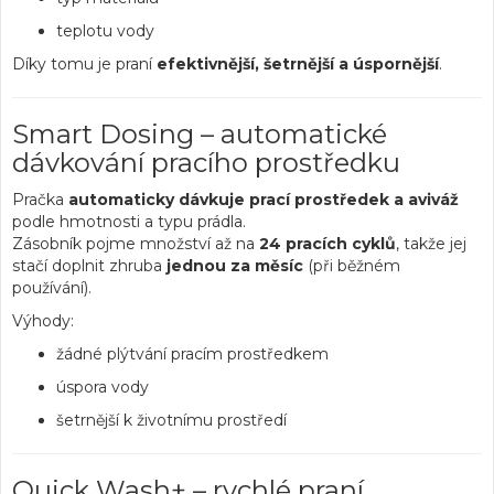
teplotu vody
Díky tomu je praní
efektivnější, šetrnější a úspornější
.
Smart Dosing – automatické
dávkování pracího prostředku
Pračka
automaticky dávkuje prací prostředek a aviváž
podle hmotnosti a typu prádla.
Zásobník pojme množství až na
24 pracích cyklů
, takže jej
stačí doplnit zhruba
jednou za měsíc
(při běžném
používání).
Výhody:
žádné plýtvání pracím prostředkem
úspora vody
šetrnější k životnímu prostředí
Quick Wash+ – rychlé praní