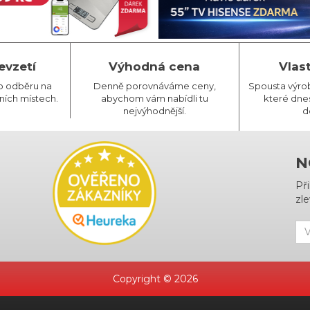
evzetí
Výhodná cena
Vlas
o odběru na
Denně porovnáváme ceny,
Spousta výro
ních místech.
abychom vám nabídli tu
které dnes
nejvýhodnější.
d
N
Př
zle
Copyright © 2026