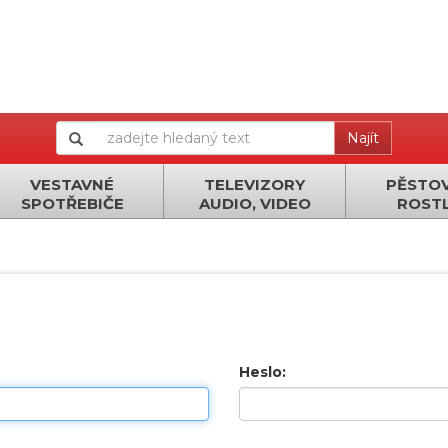
Najít
VESTAVNÉ
TELEVIZORY
PĚSTOV
SPOTŘEBIČE
AUDIO, VIDEO
ROSTL
Heslo: