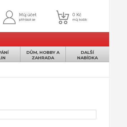
Můj účet
0 Kč
přihlásit se
můj košík
ÁNÍ
DŮM, HOBBY A
DALŠÍ
IN
ZAHRADA
NABÍDKA