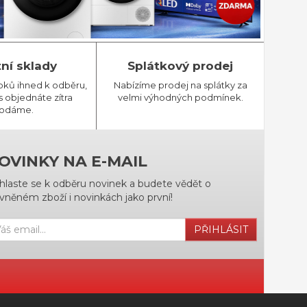
tní sklady
Splátkový prodej
bků ihned k odběru,
Nabízíme prodej na splátky za
 objednáte zítra
velmi výhodných podmínek.
odáme.
OVINKY NA E-MAIL
ihlaste se k odběru novinek a budete vědět o
vněném zboží i novinkách jako první!
PŘIHLÁSIT