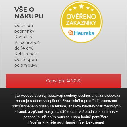
VŠE O
NÁKUPU
Obchodní
podmínky
Kontakty
Vrácení zboží
do 14 dnů
Reklamace
Odstoupení
od smlouvy
Copyright © 2026
Tyto webové stránky používají soubory cookies a další sledovací
nástroje s cílem vylepšení uživatelského prostředí, zobrazení
přizpůsobeného obsahu a reklam, analýzy návštěvnosti webových
stránek a zjištění zdroje návštěvnosti. Vaše údaje jsou u nás v
bezpečí a udělením souhlasu nám hodně pomůžete.
Prosím klikněte souhlasně níže. Děkujeme!